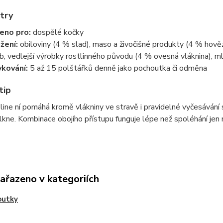
try
eno pro:
dospělé kočky
žení:
obiloviny (4 % slad), maso a živočišné produkty (4 % hovězí
yb, vedlejší výrobky rostlinného původu (4 % ovesná vláknina), 
kování:
5 až 15 polštářků denně jako pochoutka či odměna
tip
line ní pomáhá kromě vlákniny ve stravě i pravidelné vyčesávání s
kne. Kombinace obojího přístupu funguje lépe než spoléhání jen n
zařazeno v kategoriích
outky