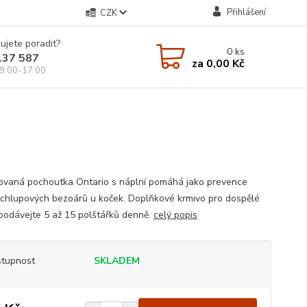
Přihlášení
CZK
ujete poradit?
0
ks
137 587
za
0,00 Kč
9:00-17:00
ovaná pochoutka Ontario s náplní pomáhá jako prevence
 chlupových bezoárů u koček. Doplňkové krmivo pro dospělé
 podávejte 5 až 15 polštářků denně.
celý popis
tupnost
SKLADEM