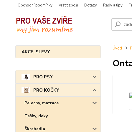
Obchodní podmínky
Vrátit zboží
Dotazy
Rady a tipy
P
Úvod
AKCE, SLEVY
Onta
PRO PSY
PRO KOČKY
Pelechy, matrace
Tašky, deky
Škrabadla