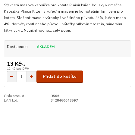
Šťavnatá masová kapsička pro koťata Plaisir kuřecí kousky v omáčce
Kapsička Plaisir Kitten s kuřecím masem je kompletním krmivem pro
koťata. Složení: maso a výrobky živočišného původu 44%, kuřecí maso
4%, deriváty rostlinného původu, výtažky bílkovin z rostlin, minerální
látky, cukry. Nutriční hodno...
celý popis
Dostupnost
SKLADEM
13 Kč
/
ks
12 Kč
bez DPH
Přidat do košíku
Číslo produktu:
R506
EAN kód:
3428460048597