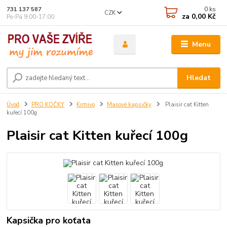
0
ks
731 137 587
CZK
za
0,00 Kč
Po-Pá 9:00-17:00
Menu
Hledat
Úvod
PRO KOČKY
Krmivo
Masové kapsičky
Plaisir cat Kitten
kuřecí 100g
Plaisir cat Kitten kuřecí 100g
Kapsička pro koťata