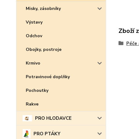
Misky, zásobníky
Výstavy
Zboží 
Odchov
Péče 
Obojky, postroje
Krmivo
Potravinové doplňky
Pochoutky
Rakve
PRO HLODAVCE
PRO PTÁKY