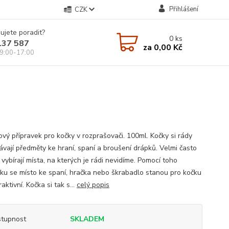
Přihlášení
CZK
ujete poradit?
0
ks
137 587
za
0,00 Kč
9:00-17:00
ový přípravek pro kočky v rozprašovači. 100ml. Kočky si rády
ávají předměty ke hraní, spaní a broušení drápků. Velmi často
 vybírají místa, na kterých je rádi nevidíme. Pomocí toho
vku se místo ke spaní, hračka nebo škrabadlo stanou pro kočku
raktivní. Kočka si tak s...
celý popis
tupnost
SKLADEM