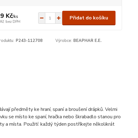
9 Kč
/
ks
Přidat do košíku
 Kč
bez DPH
roduktu:
P243-112708
Výrobce:
BEAPHAR E.E.
ávají předměty ke hraní, spaní a broušení drápků. Velmi
pravku se místo ke spaní, hračka nebo škrabadlo stanou pro
y a místa. Použití: každý týden postříkejte několikrát