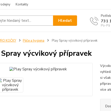
rodejny
Kontakty
Potřeb
Hledat
731 
Po-Pá 
PRO KOČKY
Péče a hygiena
Play Spray výcvikový přípravek
 Spray výcvikový přípravek
Výcvik
vyhled
si však
přípra
více at
Dos