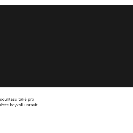
 souhlasu také pro
žete kdykoli upravit