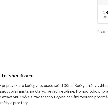
19
164
Číslo p
tní specifikace
 přípravek pro kočky v rozprašovači. 100ml. Kočky si rády vyhled
však vybírají místa, na kterých je rádi nevidíme. Pomocí toho pří
e atraktivní. Kočka si tak snadno zvykne na vámi zvolené předmět
měty a prostory.