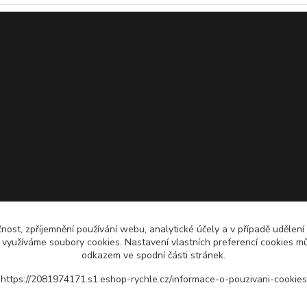
čnost, zpříjemnění používání webu, analytické účely a v případě udělení
y využíváme soubory cookies. Nastavení vlastních preferencí cookies mů
odkazem ve spodní části stránek.
https://2081974171.s1.eshop-rychle.cz/informace-o-pouzivani-cookies