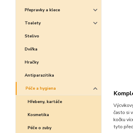
Přepravky a klece
Toalety
Stelivo
Dvířka
Hračky
Antiparazitika
Péče a hygiena
Komple
Hřebeny, kartáče
Výcvikový
často si 
Kosmetika
kočku víc
tyto před
Péče o zuby