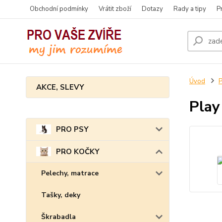
Obchodní podmínky
Vrátit zboží
Dotazy
Rady a tipy
P
Úvod
AKCE, SLEVY
Play
PRO PSY
PRO KOČKY
Pelechy, matrace
Tašky, deky
Škrabadla