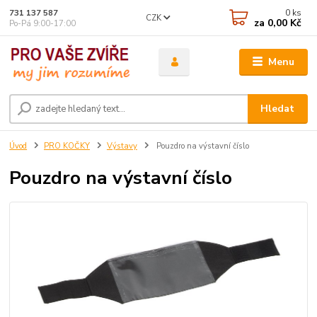
0
ks
731 137 587
CZK
za
0,00 Kč
Po-Pá 9:00-17:00
Menu
Hledat
Úvod
PRO KOČKY
Výstavy
Pouzdro na výstavní číslo
Pouzdro na výstavní číslo