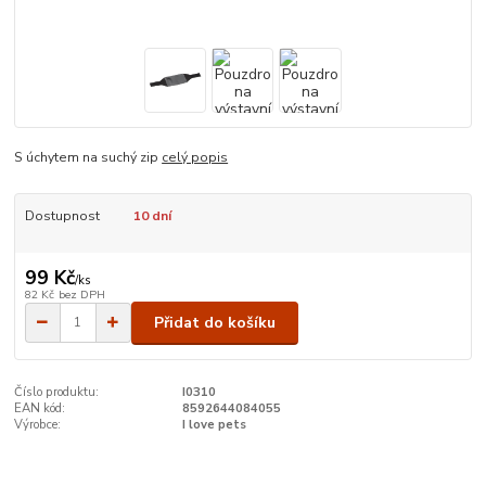
S úchytem na suchý zip
celý popis
Dostupnost
10 dní
99 Kč
/
ks
82 Kč
bez DPH
Přidat do košíku
Číslo produktu:
I0310
EAN kód:
8592644084055
Výrobce:
I love pets