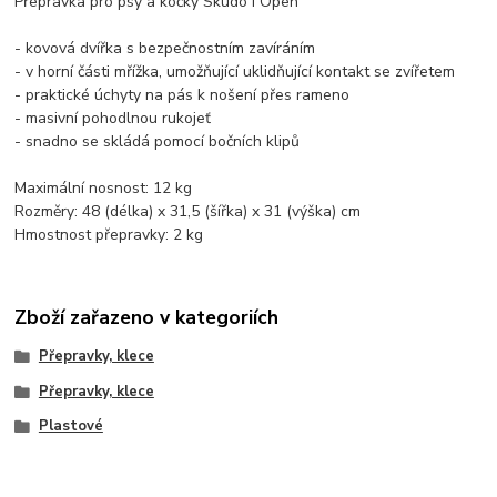
Přepravka pro psy a kočky Skudo I Open
- kovová dvířka s bezpečnostním zavíráním
- v horní části mřížka, umožňující uklidňující kontakt se zvířetem
- praktické úchyty na pás k nošení přes rameno
- masivní pohodlnou rukojeť
- snadno se skládá pomocí bočních klipů
Maximální nosnost: 12 kg
Rozměry: 48 (délka) x 31,5 (šířka) x 31 (výška) cm
Hmostnost přepravky: 2 kg
Zboží zařazeno v kategoriích
Přepravky, klece
Přepravky, klece
Plastové