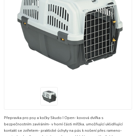
Přepravka pro psy a kočky Skudo I Open- kovová dvířka s
bezpečnostním zavíráním- v horní části mřížka, umožňující uklidňující
kontakt se zvířetem- praktické úchyty na pás k nošení přes rameno-