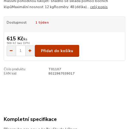
masivní pohodlnou rukojeť- snadno se skládá pomocí bočních
klipůMaximální nosnost: 12 kgRozměry: 48 (délka)...
celý popis
Dostupnost
1 týden
615 Kč
/
ks
508 Kč
bez DPH
Přidat do košíku
Číslo produktu:
T01107
EAN kód:
8022967039017
Kompletní specifikace