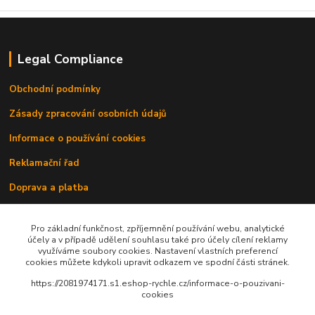
Legal Compliance
Obchodní podmínky
Zásady zpracování osobních údajů
Informace o používání cookies
Reklamační řad
Doprava a platba
Kontakty
Pro základní funkčnost, zpříjemnění používání webu, analytické
účely a v případě udělení souhlasu také pro účely cílení reklamy
využíváme soubory cookies. Nastavení vlastních preferencí
cookies můžete kdykoli upravit odkazem ve spodní části stránek.
https://2081974171.s1.eshop-rychle.cz/informace-o-pouzivani-
cookies