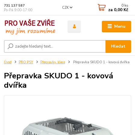
0
ks
731 137 587
CZK
za
0,00 Kč
Po-Pá 9:00-17:00
Menu
Hledat
Úvod
PRO PSY
Přepravky, klece
Přepravka SKUDO 1 - kovová dvířka
Přepravka SKUDO 1 - kovová
dvířka