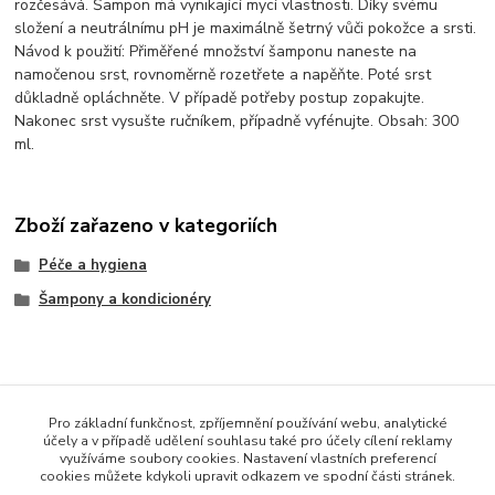
rozčesává. Šampon má vynikající mycí vlastnosti. Díky svému
složení a neutrálnímu pH je maximálně šetrný vůči pokožce a srsti.
Návod k použití: Přiměřené množství šamponu naneste na
namočenou srst, rovnoměrně rozetřete a napěňte. Poté srst
důkladně opláchněte. V případě potřeby postup zopakujte.
Nakonec srst vysušte ručníkem, případně vyfénujte. Obsah: 300
ml.
Zboží zařazeno v kategoriích
Péče a hygiena
Šampony a kondicionéry
Pro základní funkčnost, zpříjemnění používání webu, analytické
účely a v případě udělení souhlasu také pro účely cílení reklamy
Legal Compliance
využíváme soubory cookies. Nastavení vlastních preferencí
cookies můžete kdykoli upravit odkazem ve spodní části stránek.