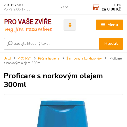
0
ks
731 137 587
CZK
za
0,00 Kč
Po-Pá 9:00-17:00
Menu
Hledat
Úvod
PRO PSY
Péče a hygiena
Šampony a kondicionéry
Proficare
s norkovým olejem 300ml
Proficare s norkovým olejem
300ml