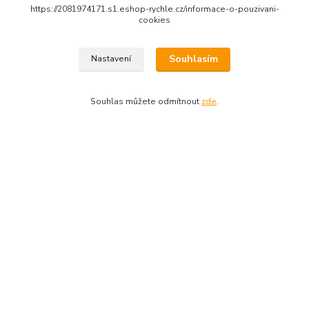
Obchodní podmínky
https://2081974171.s1.eshop-rychle.cz/informace-o-pouzivani-
cookies
Zásady zpracování osobních údajů
Informace o používání cookies
Souhlasím
Nastavení
Reklamační řad
Souhlas můžete odmítnout
zde
.
Doprava a platba
Kontakty
Upravit sběr cookies.
© 2010 - 2026 Avenante s.r.o.
Vytvořeno na
Eshop-rychle.cz