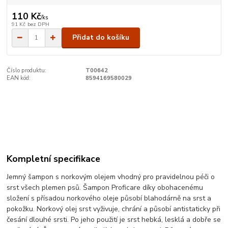
110 Kč
/
ks
91 Kč
bez DPH
Přidat do košíku
Číslo produktu:
T00642
EAN kód:
8594169580029
Kompletní specifikace
Jemný šampon s norkovým olejem vhodný pro pravidelnou péči o
srst všech plemen psů. Šampon Proficare díky obohacenému
složení s přísadou norkového oleje působí blahodárně na srst a
pokožku. Norkový olej srst vyživuje, chrání a působí antistaticky při
česání dlouhé srsti. Po jeho použití je srst hebká, lesklá a dobře se