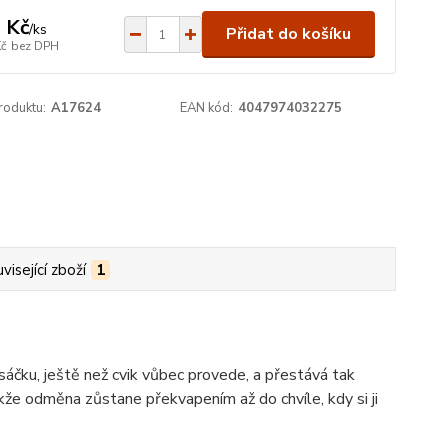
 Kč
/
ks
Přidat do košíku
Kč
bez DPH
roduktu:
A17624
EAN kód:
4047974032275
visející zboží
1
áčku, ještě než cvik vůbec provede, a přestává tak
kže odměna zůstane překvapením až do chvíle, kdy si ji