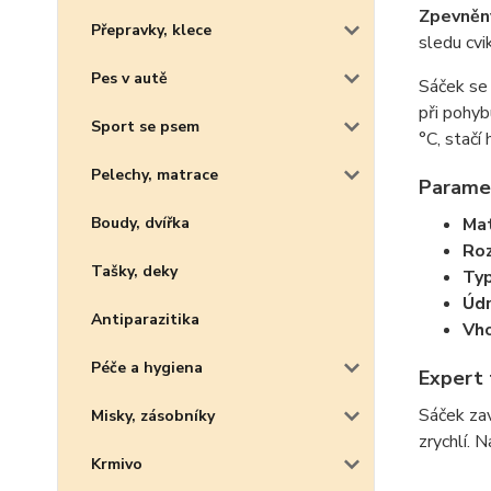
Zpevněný
Přepravky, klece
sledu cvi
Pes v autě
Sáček se 
při pohyb
Sport se psem
°C, stačí
Pelechy, matrace
Parame
Boudy, dvířka
Mat
Ro
Tašky, deky
Typ
Údr
Antiparazitika
Vho
Péče a hygiena
Expert 
Sáček zav
Misky, zásobníky
zrychlí. 
Krmivo