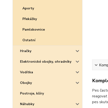
Aporty
Překážky
Pamlskovnice
Ostatní
Hračky
Elektronické obojky, ohradníky
Kompl
Vodítka
Komple
Obojky
Pes často
Postroje, kšíry
reagovat 
pes skute
Náhubky