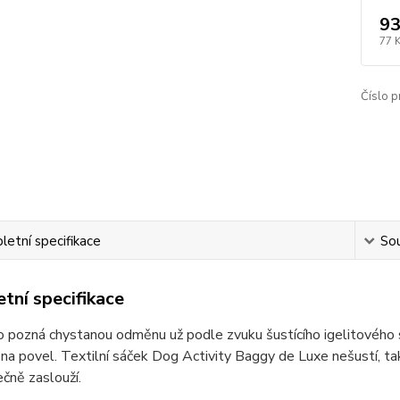
93
77 
Číslo p
etní specifikace
Sou
tní specifikace
 pozná chystanou odměnu už podle zvuku šustícího igelitového s
na povel. Textilní sáček Dog Activity Baggy de Luxe nešustí, ta
čně zaslouží.