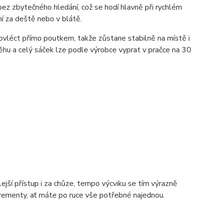
z zbytečného hledání, což se hodí hlavně při rychlém
ní za deště nebo v blátě.
rovléct přímo poutkem, takže zůstane stabilně na místě i
ěhu a celý sáček lze podle výrobce vyprat v pračce na 30
jší přístup i za chůze, tempo výcviku se tím výrazně
krementy, ať máte po ruce vše potřebné najednou.