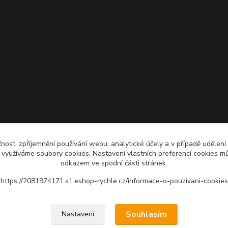
čnost, zpříjemnění používání webu, analytické účely a v případě udělení
y využíváme soubory cookies. Nastavení vlastních preferencí cookies mů
odkazem ve spodní části stránek.
https://2081974171.s1.eshop-rychle.cz/informace-o-pouzivani-cookies
Upravit sběr cookies.
Souhlasím
Nastavení