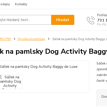
rodejny
Kontakty
Potřeb
Hledat
731 
Po-Pá 
PRO PSY
Výcvikové pomůcky
Sáček na pamlsky Dog Activity Baggy 
k na pamlsky Dog Activity Bagg
Sáček 
zpevně
zabrán
časté 
Dos