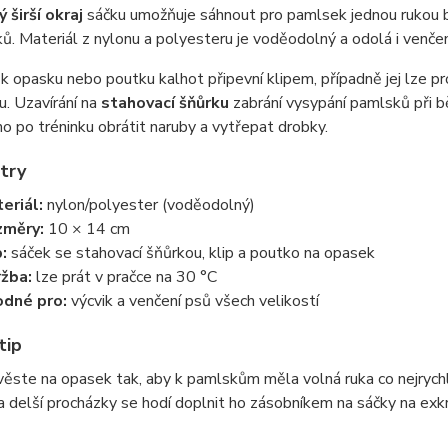
 širší okraj
sáčku umožňuje sáhnout pro pamlsek jednou rukou be
ků. Materiál z nylonu a polyesteru je voděodolný a odolá i venče
k opasku nebo poutku kalhot připevní klipem, případně jej lze p
u. Uzavírání na
stahovací šňůrku
zabrání vysypání pamlsků při b
 ho po tréninku obrátit naruby a vytřepat drobky.
try
eriál:
nylon/polyester (voděodolný)
změry:
10 × 14 cm
:
sáček se stahovací šňůrkou, klip a poutko na opasek
žba:
lze prát v pračce na 30 °C
dné pro:
výcvik a venčení psů všech velikostí
tip
ěste na opasek tak, aby k pamlskům měla volná ruka co nejrychle
Na delší procházky se hodí doplnit ho zásobníkem na sáčky na ex