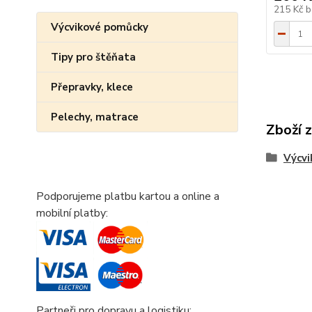
215 Kč
b
Výcvikové pomůcky
Tipy pro štěňata
Přepravky, klece
Pelechy, matrace
Zboží 
Výcv
Podporujeme platbu kartou a online a
mobilní platby:
Partneři pro dopravu a logistiku: