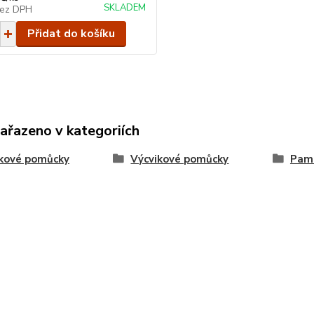
SKLADEM
ez DPH
Přidat do košíku
zařazeno v kategoriích
ikové pomůcky
Výcvikové pomůcky
Paml