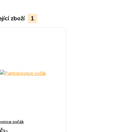
jící zboží
1
vnice ovčák
č
/
ks