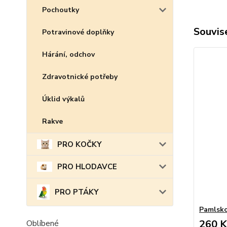
Pochoutky
Souvise
Potravinové doplňky
Hárání, odchov
Zdravotnické potřeby
Úklid výkalů
Rakve
PRO KOČKY
PRO HLODAVCE
PRO PTÁKY
Pamlsko
260 K
Oblíbené