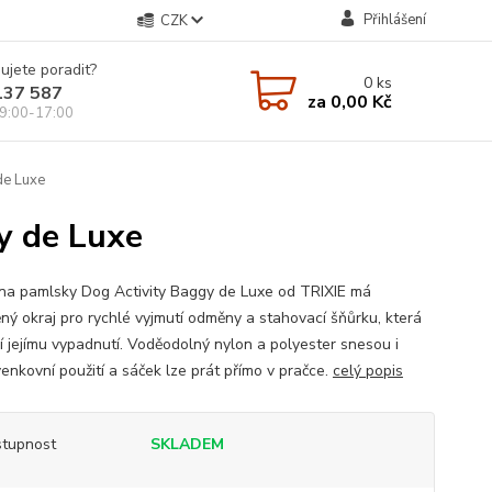
Přihlášení
CZK
ujete poradit?
0
ks
137 587
za
0,00 Kč
9:00-17:00
de Luxe
y de Luxe
na pamlsky Dog Activity Baggy de Luxe od TRIXIE má
ný okraj pro rychlé vyjmutí odměny a stahovací šňůrku, která
í jejímu vypadnutí. Voděodolný nylon a polyester snesou i
venkovní použití a sáček lze prát přímo v pračce.
celý popis
tupnost
SKLADEM