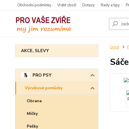
Obchodní podmínky
Vrátit zboží
Dotazy
Rady a tipy
P
Úvod
AKCE, SLEVY
Sáče
PRO PSY
Výcvikové pomůcky
Obrana
Míčky
Pešky