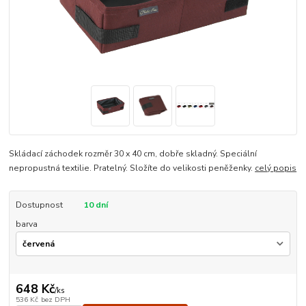
Skládací záchodek rozměr 30 x 40 cm, dobře skladný. Speciální
nepropustná textilie. Pratelný. Složíte do velikosti peněženky.
celý popis
Dostupnost
10 dní
barva
648 Kč
/
ks
536 Kč
bez DPH