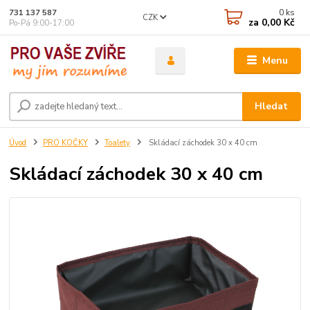
0
ks
731 137 587
CZK
za
0,00 Kč
Po-Pá 9:00-17:00
Menu
Hledat
Úvod
PRO KOČKY
Toalety
Skládací záchodek 30 x 40 cm
Skládací záchodek 30 x 40 cm