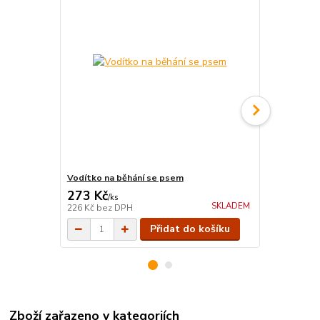
Vodítko na běhání se psem
Tažné zaříze
273 Kč
111 Kč
/
ks
/
ks
SKLADEM
226 Kč
bez DPH
92 Kč
bez D
Přidat do košíku
Zboží zařazeno v kategoriích