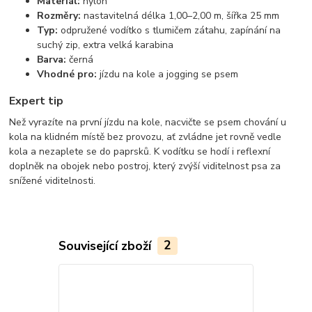
Materiál:
nylon
Rozměry:
nastavitelná délka 1,00–2,00 m, šířka 25 mm
Typ:
odpružené vodítko s tlumičem zátahu, zapínání na
suchý zip, extra velká karabina
Barva:
černá
Vhodné pro:
jízdu na kole a jogging se psem
Expert tip
Než vyrazíte na první jízdu na kole, nacvičte se psem chování u
kola na klidném místě bez provozu, ať zvládne jet rovně vedle
kola a nezaplete se do paprsků. K vodítku se hodí i reflexní
doplněk na obojek nebo postroj, který zvýší viditelnost psa za
snížené viditelnosti.
Související zboží
2