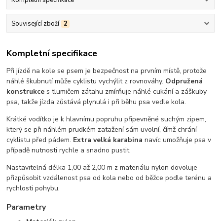
Kompletní specifikace
Související zboží
2
Kompletní specifikace
Při jízdě na kole se psem je bezpečnost na prvním místě, protože
náhlé škubnutí může cyklistu vychýlit z rovnováhy.
Odpružená
konstrukce
s tlumičem zátahu zmírňuje náhlé cukání a záškuby
psa, takže jízda zůstává plynulá i při běhu psa vedle kola.
Krátké vodítko je k hlavnímu popruhu připevněné suchým zipem,
který se při náhlém prudkém zatažení sám uvolní, čímž chrání
cyklistu před pádem.
Extra velká karabina
navíc umožňuje psa v
případě nutnosti rychle a snadno pustit.
Nastavitelná délka 1,00 až 2,00 m z materiálu nylon dovoluje
přizpůsobit vzdálenost psa od kola nebo od běžce podle terénu a
rychlosti pohybu.
Parametry