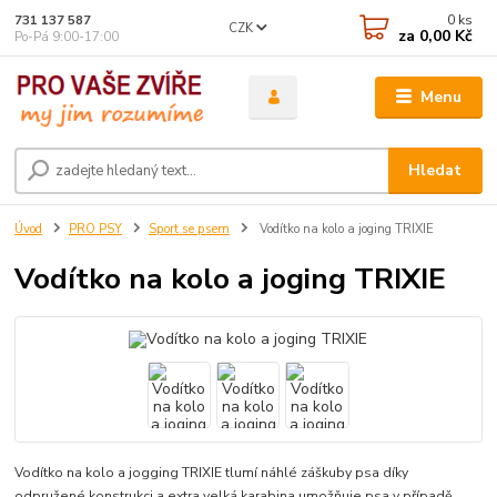
0
ks
731 137 587
CZK
za
0,00 Kč
Po-Pá 9:00-17:00
Menu
Hledat
Úvod
PRO PSY
Sport se psem
Vodítko na kolo a joging TRIXIE
Vodítko na kolo a joging TRIXIE
Vodítko na kolo a jogging TRIXIE tlumí náhlé záškuby psa díky
odpružené konstrukci a extra velká karabina umožňuje psa v případě