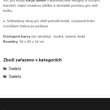
WC pro kočky
Katja Jumbo
v jednoduchém designu a různých
barvách, nabízí snadnou údržbu a dostatek prostoru pro vaši
kočku.
• Snímatelný okraj pro větší pohodlí koček, současně brání
roznášení steliva po podlaze
Dostupné
barvy
(viz obrázky): modrá, zelená, šedá
Rozměry
: 54 x 40 x 14 cm
Zboží zařazeno v kategoriích
Toalety
Toalety