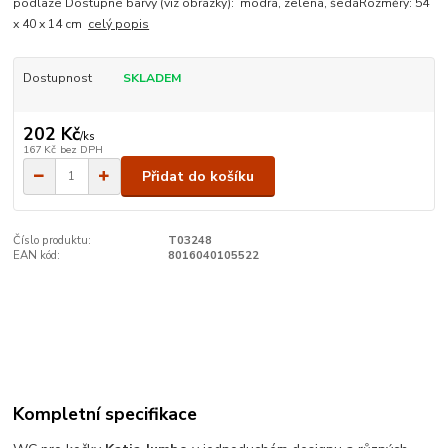
podlaze Dostupné barvy (viz obrázky): modrá, zelená, šedáRozměry: 54
x 40 x 14 cm
celý popis
Dostupnost
SKLADEM
202 Kč
/
ks
167 Kč
bez DPH
Přidat do košíku
Číslo produktu:
T03248
EAN kód:
8016040105522
Kompletní specifikace