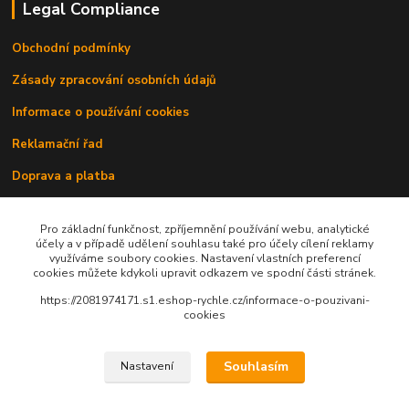
Legal Compliance
Obchodní podmínky
Zásady zpracování osobních údajů
Informace o používání cookies
Reklamační řad
Doprava a platba
Kontakty
Pro základní funkčnost, zpříjemnění používání webu, analytické
účely a v případě udělení souhlasu také pro účely cílení reklamy
využíváme soubory cookies. Nastavení vlastních preferencí
cookies můžete kdykoli upravit odkazem ve spodní části stránek.
https://2081974171.s1.eshop-rychle.cz/informace-o-pouzivani-
cookies
Upravit sběr cookies.
Souhlasím
Nastavení