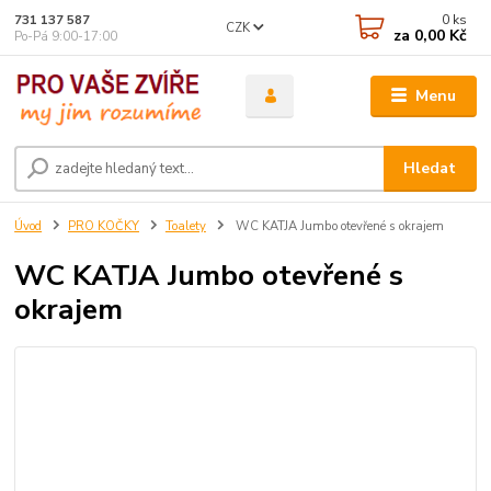
0
ks
731 137 587
CZK
za
0,00 Kč
Po-Pá 9:00-17:00
Menu
Hledat
Úvod
PRO KOČKY
Toalety
WC KATJA Jumbo otevřené s okrajem
WC KATJA Jumbo otevřené s
okrajem