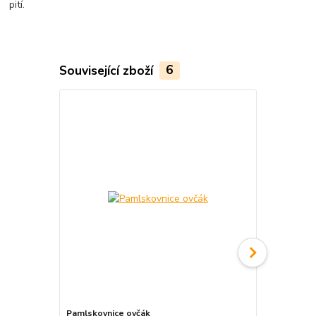
pití.
Související zboží
6
Pamlskovnice ovčák
Sáček na pa