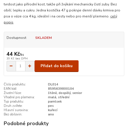
tvrdost jako přírodní kost, takže při žvýkání mechanicky čistí zuby. Bez
obilí, lepku a cukru. Jedna kostička 47 g pokryje denní dávku krmiva pro
psa o váze cca 4 kg, ideální i na cesty nebo pro menší plemeno.
celý
popis
Dostupnost
SKLADEM
44 Kč
/
ks
39 Kč
bez DPH
Přidat do košíku
Číslo produktu:
DL014
EAN kód:
8595639800104
Životní fáze:
štěně, dospělý, senior
Vhodné pro plemena:
malá, střední
Typ produktu:
pamlsek
Druh zvířete:
pes
Hlavní surovina:
kuřecí
Bez obilovin:
ano
Podobné produkty