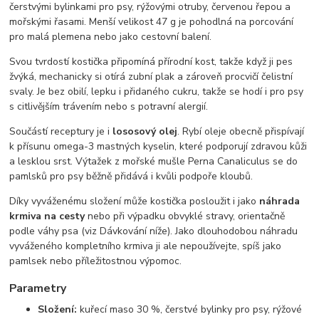
čerstvými bylinkami pro psy, rýžovými otruby, červenou řepou a
mořskými řasami. Menší velikost 47 g je pohodlná na porcování
pro malá plemena nebo jako cestovní balení.
Svou tvrdostí kostička připomíná přírodní kost, takže když ji pes
žvýká, mechanicky si otírá zubní plak a zároveň procvičí čelistní
svaly. Je bez obilí, lepku i přidaného cukru, takže se hodí i pro psy
s citlivějším trávením nebo s potravní alergií.
Součástí receptury je i
lososový olej
. Rybí oleje obecně přispívají
k přísunu omega-3 mastných kyselin, které podporují zdravou kůži
a lesklou srst. Výtažek z mořské mušle Perna Canaliculus se do
pamlsků pro psy běžně přidává i kvůli podpoře kloubů.
Díky vyváženému složení může kostička posloužit i jako
náhrada
krmiva na cesty
nebo při výpadku obvyklé stravy, orientačně
podle váhy psa (viz Dávkování níže). Jako dlouhodobou náhradu
vyváženého kompletního krmiva ji ale nepoužívejte, spíš jako
pamlsek nebo příležitostnou výpomoc.
Parametry
Složení:
kuřecí maso 30 %, čerstvé bylinky pro psy, rýžové