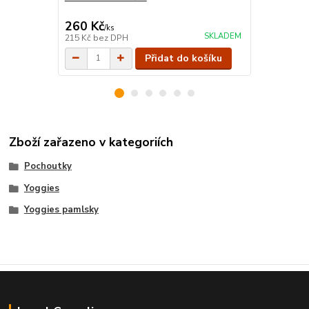
260 Kč
51 Kč
/
ks
/
ks
SKLADEM
215 Kč
bez DPH
42 Kč
bez D
Přidat do košíku
Zboží zařazeno v kategoriích
Pochoutky
Yoggies
Yoggies pamlsky