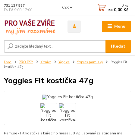
0
ks
731 137 587
CZK
za
0,00 Kč
Po-Pá 9:00-17:00
Menu
Hledat
Úvod
PRO PSY
Krmivo
Yoggies
Yoggies pamlsky
Yoggies Fit
kostička 47g
Yoggies Fit kostička 47g
Pamlsek Fit kostička z kuřecího masa (30 %) lisovaný za studena má