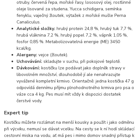
otruby, červená řepa, mořské řasy, lososový olej, rostlinné
oleje lisované za studena, Yucca schidigera, semínka
fenyklu, vaječný žloutek, výtažek z mořské mušle Perna
Canaliculus.
Analytické složky:
hrubý protein 24,8 %, hrubý tuk 7,7 %,
hrubá vláknina 7,2 %, hrubý popel 7,2 %, vápník 1,05 %,
fosfor 0,85 %. Metabolizovatelná energie (ME) 3450
kcal/kg.
Alergeny:
vejce (žloutek).
Uchovávání:
skladujte v suchu, při pokojové teplotě.
Dávkování:
kostičku lze podávat jako doplněk stravy v
libovolném množství, dlouhodobě jí ale nenahrazujte
vyvážené kompletní krmivo. Orientačně: jedna kostička 47 g
odpovídá dennímu příjmu plnohodnotného krmiva pro psa o
váze cca 4 kg. Pes musí mít vždy k dispozici dostatek
čerstvé vody.
Expert tip
Kostičku můžete rozlámat na menší kousky a použít i jako odměnu
při výcviku, nemusí se dávat vcelku. Na cesty se k ní hodí skládací
cestovní miska na vodu, ať má pes i mimo domov snadný přístup k