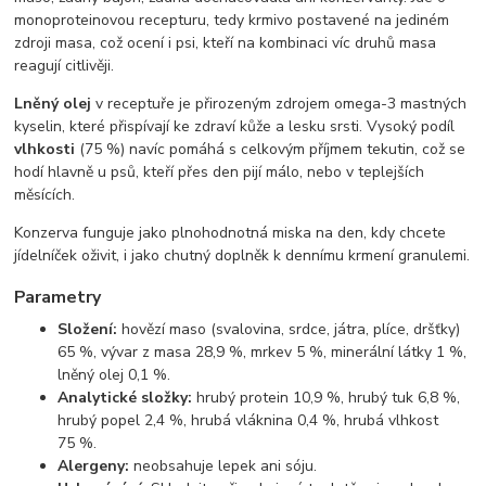
monoproteinovou recepturu, tedy krmivo postavené na jediném
zdroji masa, což ocení i psi, kteří na kombinaci víc druhů masa
reagují citlivěji.
Lněný olej
v receptuře je přirozeným zdrojem omega-3 mastných
kyselin, které přispívají ke zdraví kůže a lesku srsti. Vysoký podíl
vlhkosti
(75 %) navíc pomáhá s celkovým příjmem tekutin, což se
hodí hlavně u psů, kteří přes den pijí málo, nebo v teplejších
měsících.
Konzerva funguje jako plnohodnotná miska na den, kdy chcete
jídelníček oživit, i jako chutný doplněk k dennímu krmení granulemi.
Parametry
Složení:
hovězí maso (svalovina, srdce, játra, plíce, dršťky)
65 %, vývar z masa 28,9 %, mrkev 5 %, minerální látky 1 %,
lněný olej 0,1 %.
Analytické složky:
hrubý protein 10,9 %, hrubý tuk 6,8 %,
hrubý popel 2,4 %, hrubá vláknina 0,4 %, hrubá vlhkost
75 %.
Alergeny:
neobsahuje lepek ani sóju.