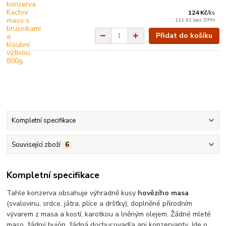
124 Kč
/
ks
111 Kč
bez DPH
Přidat do košíku
Kompletní specifikace
Související zboží
6
Kompletní specifikace
Tahle konzerva obsahuje výhradně kusy
hovězího masa
(svalovinu, srdce, játra, plíce a dršťky), doplněné přírodním
vývarem z masa a kostí, karotkou a lněným olejem. Žádné mleté
maso, žádný bujón, žádná dochucovadla ani konzervanty. Jde o