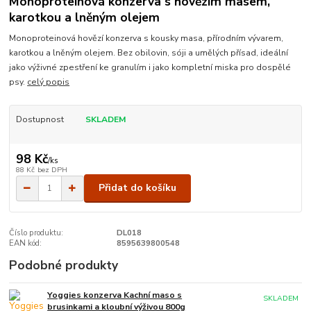
Monoproteinová konzerva s hovězím masem,
karotkou a lněným olejem
Monoproteinová hovězí konzerva s kousky masa, přírodním vývarem,
karotkou a lněným olejem. Bez obilovin, sóji a umělých přísad, ideální
jako výživné zpestření ke granulím i jako kompletní miska pro dospělé
psy.
celý popis
Dostupnost
SKLADEM
98 Kč
/
ks
88 Kč
bez DPH
Přidat do košíku
Číslo produktu:
DL018
EAN kód:
8595639800548
Podobné produkty
Yoggies konzerva Kachní maso s
SKLADEM
brusinkami a kloubní výživou 800g