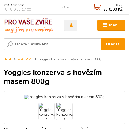
0
ks
731 137 587
CZK
za
0,00 Kč
Po-Pá 9:00-17:00
Menu
Hledat
Úvod
PRO PSY
Yoggies konzerva s hovězím masem 800g
Yoggies konzerva s hovězím
masem 800g