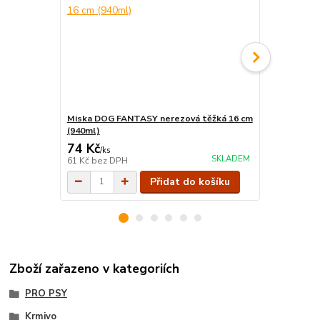
Miska DOG FANTASY nerezová těžká 16 cm
Piškoty pro 
(940ml)
74 Kč
69 Kč
/
ks
/
ks
SKLADEM
61 Kč
bez DPH
62 Kč
bez D
Přidat do košíku
Zboží zařazeno v kategoriích
PRO PSY
Krmivo