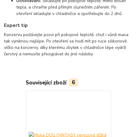
Uchovávání:
Skladujte při pokojové teplotě, mimo dosah
tepla, a chraňte před přímým slunečním zářením. Po
otevření skladujte v chladničce a spotřebujte do 2 dnů.
Expert tip
Konzervu podávejte psovi při pokojové teplotě, chuť i vůně masa
tak vyniknou nejlépe. Po otevření se hodí mít po ruce silikonové
víčko na konzervy, díky kterému zbytek v chladničce lépe vydrží
čerstvý a nemusíte přesypávat do jiné nádoby.
Související zboží
6
TOP produkt