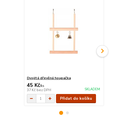
Dvojitá dřevěná houpačka
Dřevěná ho
45 Kč
25 Kč
/
ks
/
ks
SKLADEM
37 Kč
bez DPH
21 Kč
bez D
Přidat do košíku