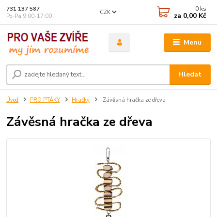
0
ks
731 137 587
CZK
za
0,00 Kč
Po-Pá 9:00-17:00
Menu
Hledat
Úvod
PRO PTÁKY
Hračky
Závěsná hračka ze dřeva
Závěsná hračka ze dřeva