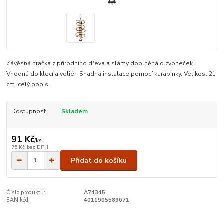
Závěsná hračka z přírodního dřeva a slámy doplněná o zvoneček.
Vhodná do klecí a voliér. Snadná instalace pomocí karabinky. Velikost 21
cm.
celý popis
Dostupnost
Skladem
91 Kč
/
ks
75 Kč
bez DPH
Přidat do košíku
Číslo produktu:
A74345
EAN kód:
4011905589671