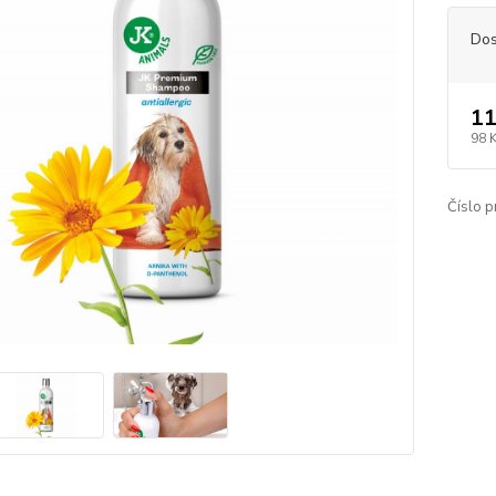
Dos
11
98 
Číslo p