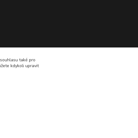
 souhlasu také pro
žete kdykoli upravit
Vytvořeno na
Eshop-rychle.cz