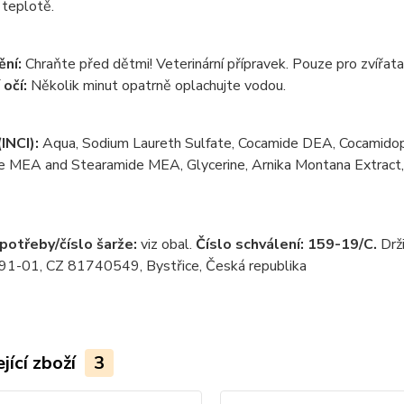
 teplotě.
ní:
Chraňte před dětmi! Veterinární přípravek. Pouze pro zvířata
 očí:
Několik minut opatrně oplachujte vodou.
INCI):
Aqua, Sodium Laureth Sulfate, Cocamide DEA, Cocamidopr
 MEA and Stearamide MEA, Glycerine, Arnika Montana Extract, Pa
otřeby/číslo šarže:
viz obal.
Číslo schválení: 159-19/C.
Drži
1-01, CZ 81740549, Bystřice, Česká republika
jící zboží
3