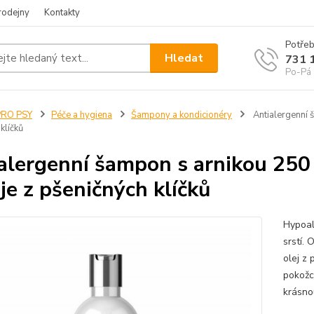
rodejny
Kontakty
Potřeb
Hledat
731 
Po-Pá 
PRO PSY
Péče a hygiena
Šampony a kondicionéry
Antialergenní š
klíčků
alergenní šampon s arnikou 250 
eje z pšeničných klíčků
Hypoal
srstí. 
olej z
pokožc
krásnou