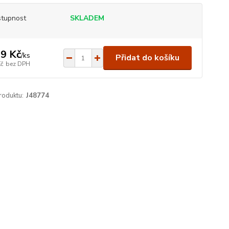
tupnost
SKLADEM
9 Kč
/
ks
Přidat do košíku
Kč
bez DPH
roduktu:
J48774