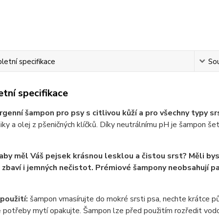
etní specifikace
Sou
tní specifikace
genní šampon pro psy s citlivou kůží a pro všechny typy srs
niky a olej z pšeničných klíčků. Díky neutrálnímu pH je šampon še
aby měl Váš pejsek krásnou lesklou a čistou srst? Měli b
 zbaví i jemných nečistot. Prémiové šampony neobsahují pa
použití:
šampon vmasírujte do mokré srsti psa, nechte krátce pů
 potřeby mytí opakujte. Šampon lze před použitím rozředit vod