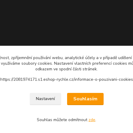
čnost, zpříjemnění používání webu, analytické účely a v případě udělení
y využíváme soubory cookies. Nastavení vlastních preferencí cookies mů
odkazem ve spodní části stránek.
https://2081974171.s1.eshop-rychle.cz/informace-o-pouzivani-cookies
Upravit sběr cookies.
Souhlasím
Nastavení
Souhlas můžete odmítnout
zde
.