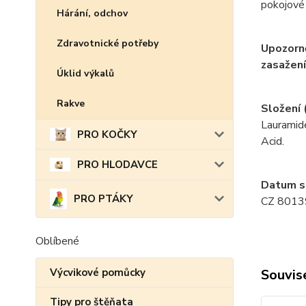
pokojové
Hárání, odchov
Zdravotnické potřeby
Upozorně
zasažení
Úklid výkalů
Rakve
Složení (
Lauramide
PRO KOČKY
Acid.
PRO HLODAVCE
Datum sp
PRO PTÁKY
CZ 80139
Oblíbené
Souvise
Výcvikové pomůcky
Tipy pro štěňata