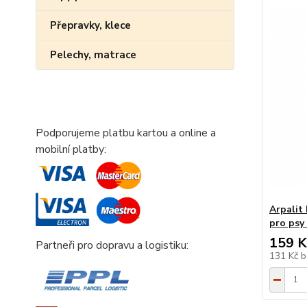
Přepravky, klece
Pelechy, matrace
Podporujeme platbu kartou a online a
mobilní platby:
Arpalit
pro psy
159 K
Partneři pro dopravu a logistiku:
131 Kč
b