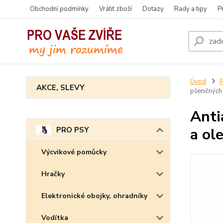
Obchodní podmínky
Vrátit zboží
Dotazy
Rady a tipy
P
Úvod
AKCE, SLEVY
pšeničných 
Anti
a ol
PRO PSY
Výcvikové pomůcky
Hračky
Elektronické obojky, ohradníky
Vodítka