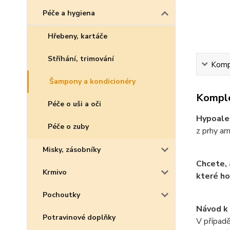
Péče a hygiena
Hřebeny, kartáče
Stříhání, trimování
Kompl
Šampony a kondicionéry
Komple
Péče o uši a oči
Hypoaler
Péče o zuby
z prhy ar
Misky, zásobníky
Chcete, 
Krmivo
které ho
Pochoutky
Návod k 
Potravinové doplňky
V případě