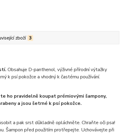
visející zboží
3
tí.
Obsahuje D-panthenol, výživné přírodní výtažky
trný k psí pokožce a vhodný k častému používání.
yste ho pravidelně koupat prémiovými šampony,
rabeny a jsou šetrné k psí pokožce.
sobit a pak srst důkladně opláchněte. Chraňte oči psa!
ou. Šampon před použitím protřepejte. Uchovávejte při