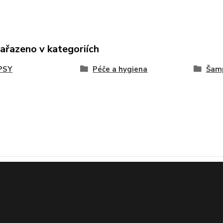
zařazeno v kategoriích
PSY
Péče a hygiena
Šamp