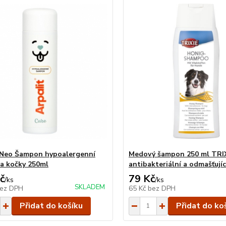
 Neo Šampon hypoalergenní
Medový šampon 250 ml TRIX
 a kočky 250ml
antibakteriální a odmašťujíc
č
79 Kč
/
ks
/
ks
SKLADEM
ez DPH
65 Kč
bez DPH
Přidat do košíku
Přidat do ko