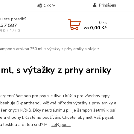
Přihlášení
CZK
ujete poradit?
0
ks
137 587
za
0,00 Kč
9:00-17:00
ampon s arnikou 250 ml, s výtažky z prhy arniky a oleje z
ml, s výtažky z prhy arniky
ergenní šampon pro psy s citlivou kůží a pro všechny typy
Obsahuje D-panthenol, výživné přírodní výtažky z prhy arniky a
 pšeničných klíčků. Díky neutrálnímu pH je šampon šetrný k psí
e a vhodný k častému používání. Chcete, aby měl Váš pejsek
 lesklou a čistou srst? M...
celý popis