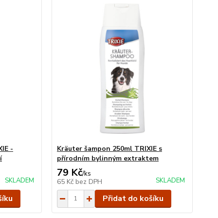
IE -
Kräuter šampon 250ml TRIXIE s
í
přírodním bylinným extraktem
79 Kč
/
ks
SKLADEM
SKLADEM
65 Kč
bez DPH
šíku
Přidat do košíku