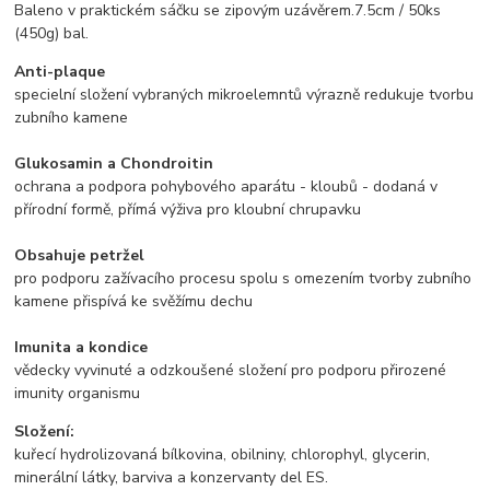
Baleno v praktickém sáčku se zipovým uzávěrem.7.5cm / 50ks
(450g) bal.
Anti-plaque
specielní složení vybraných mikroelemntů výrazně redukuje tvorbu
zubního kamene
Glukosamin a Chondroitin
ochrana a podpora pohybového aparátu - kloubů - dodaná v
přírodní formě, přímá výživa pro kloubní chrupavku
Obsahuje petržel
pro podporu zažívacího procesu spolu s omezením tvorby zubního
kamene přispívá ke svěžímu dechu
Imunita a kondice
vědecky vyvinuté a odzkoušené složení pro podporu přirozené
imunity organismu
Složení:
kuřecí hydrolizovaná bílkovina, obilniny, chlorophyl, glycerin,
minerální látky, barviva a konzervanty del ES.