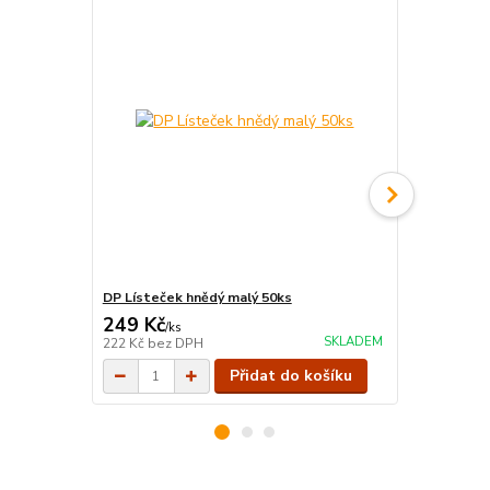
DP Lísteček hnědý malý 50ks
DP Lísteček
249 Kč
249 Kč
/
ks
/
ks
SKLADEM
222 Kč
bez DPH
222 Kč
bez 
Přidat do košíku