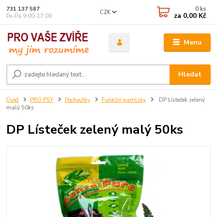
0
ks
731 137 587
CZK
za
0,00 Kč
Po-Pá 9:00-17:00
Menu
Hledat
Úvod
PRO PSY
Pochoutky
Funkční pamlsky
DP Lísteček zelený
malý 50ks
DP Lísteček zelený malý 50ks