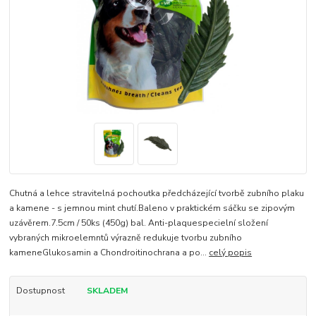
Chutná a lehce stravitelná pochoutka předcházející tvorbě zubního plaku
a kamene - s jemnou mint chutí.Baleno v praktickém sáčku se zipovým
uzávěrem.7.5cm / 50ks (450g) bal. Anti-plaquespecielní složení
vybraných mikroelemntů výrazně redukuje tvorbu zubního
kameneGlukosamin a Chondroitinochrana a po...
celý popis
Dostupnost
SKLADEM