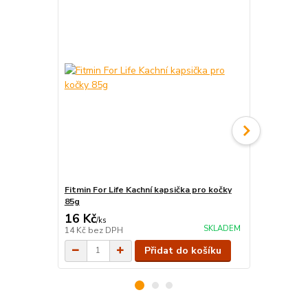
Fitmin For Life Kachní kapsička pro kočky
Plaisir cat h
85g
16 Kč
13 Kč
/
ks
/
ks
SKLADEM
14 Kč
bez DPH
12 Kč
bez D
Přidat do košíku