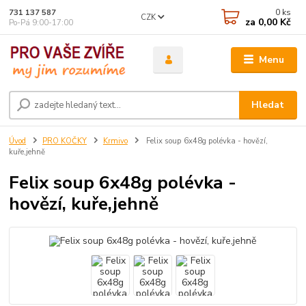
0
ks
731 137 587
CZK
za
0,00 Kč
Po-Pá 9:00-17:00
Menu
Hledat
Úvod
PRO KOČKY
Krmivo
Felix soup 6x48g polévka - hovězí,
kuře,jehně
Felix soup 6x48g polévka -
hovězí, kuře,jehně