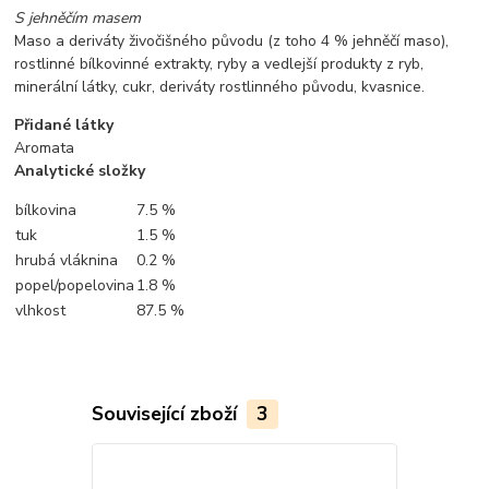
S jehněčím masem
Maso a deriváty živočišného původu (z toho 4 % jehněčí maso),
rostlinné bílkovinné extrakty, ryby a vedlejší produkty z ryb,
minerální látky, cukr, deriváty rostlinného původu, kvasnice.
Přidané látky
Aromata
Analytické složky
bílkovina
7.5 %
tuk
1.5 %
hrubá vláknina
0.2 %
popel/popelovina
1.8 %
vlhkost
87.5 %
Související zboží
3