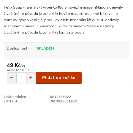
Felix Soup - farmářský výběr 6x48g S hovězím masemMaso a deriváty
živočišného původu (z toho 4 % hovězí maso), rostlinné bílkovinné
extrakty, ryby a vedlejší produkty z ryb, minerální látky, cukr, deriváty
rostlinného původu, kvasnice.S kuřecím masem Maso a deriváty
živočišného původu (z toho 4 % ku...
celý popis
Dostupnost
SKLADEM
49 Kč
/
ks
44 Kč
bez DPH
Přidat do košíku
Číslo produktu:
NE12458922
EAN kód:
7613036631952