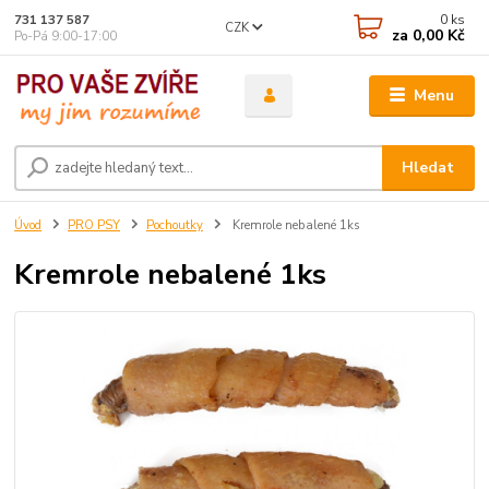
0
ks
731 137 587
CZK
za
0,00 Kč
Po-Pá 9:00-17:00
Menu
Hledat
Úvod
PRO PSY
Pochoutky
Kremrole nebalené 1ks
Kremrole nebalené 1ks