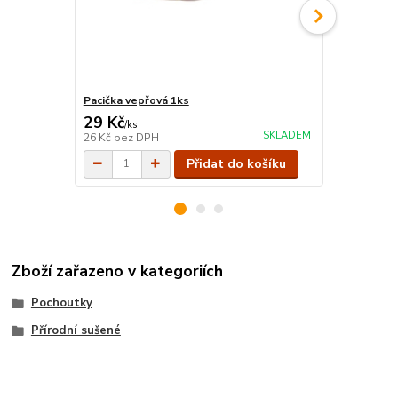
Pacička vepřová 1ks
Ucho vepřov
29 Kč
27 Kč
/
ks
/
ks
SKLADEM
26 Kč
bez DPH
24 Kč
bez D
Přidat do košíku
Zboží zařazeno v kategoriích
Pochoutky
Přírodní sušené