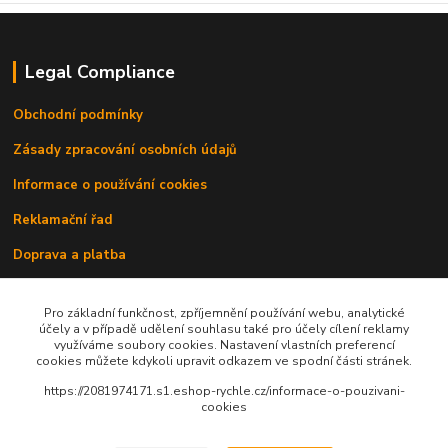
Legal Compliance
Obchodní podmínky
Zásady zpracování osobních údajů
Informace o používání cookies
Reklamační řad
Doprava a platba
Kontakty
Pro základní funkčnost, zpříjemnění používání webu, analytické
účely a v případě udělení souhlasu také pro účely cílení reklamy
využíváme soubory cookies. Nastavení vlastních preferencí
cookies můžete kdykoli upravit odkazem ve spodní části stránek.
https://2081974171.s1.eshop-rychle.cz/informace-o-pouzivani-
cookies