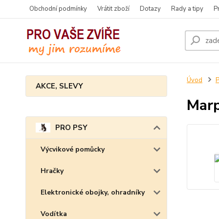
Obchodní podmínky
Vrátit zboží
Dotazy
Rady a tipy
P
Úvod
AKCE, SLEVY
Marp
PRO PSY
Výcvikové pomůcky
Hračky
Elektronické obojky, ohradníky
Vodítka