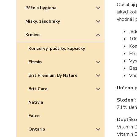
Obsahují 
Péče a hygiena
jakýchkol
vhodná i 
Misky, zásobníky
Jed
Krmivo
100
Kom
Konzervy, paštiky, kapsičky
Hru
Vys
Fitmin
Bez
Vho
Brit Premium By Nature
Určeno p
Brit Care
Složení:
Nativia
71% (Jehn
Falco
Doplňkov
Vitamin 
Ontario
Vitamin 