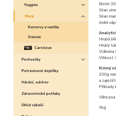
Biotin 3
Yoggies
Síran zin
Síran ma
Marp
Jodid vá
Konzervy a vaničky
Analytic
Granule
Hrubá bí
Hrubý tu
Carnilove
Vláknina
Vlhkost
Pochoutky
Krmný n
Potravinové doplňky
200g vani
a zajistě
Hárání, odchov
Příklady 
Zdravotnické potřeby
Váha p
Úklid výkalů
5kg