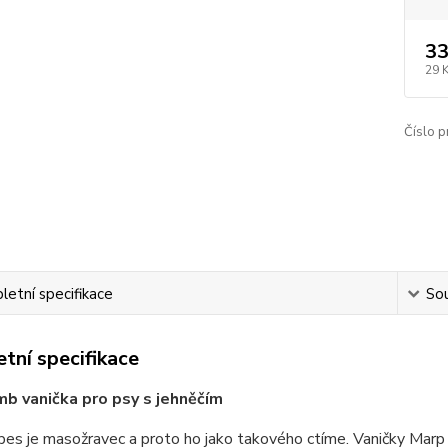
33
29 
Číslo p
etní specifikace
Sou
tní specifikace
b vanička pro psy s jehněčím
pes je masožravec a proto ho jako takového ctíme. Vaničky Marp 