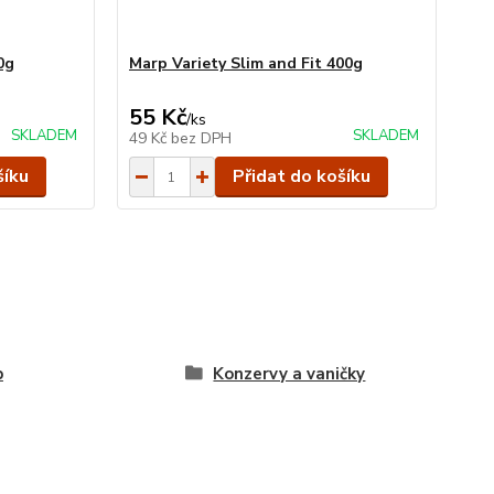
0g
Marp Variety Slim and Fit 400g
55 Kč
/
ks
SKLADEM
SKLADEM
49 Kč
bez DPH
šíku
Přidat do košíku
p
Konzervy a vaničky