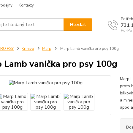
rodejny
Kontakty
Potřeb
Hledat
731 
Po-Pá 
PRO PSY
Krmivo
Marp
Marp Lamb vanička pro psy 100g
 Lamb vanička pro psy 100g
Marp L
proto 
bílkovi
a mine
apod a 
Dos