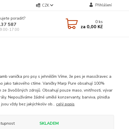
Přihlášení
CZK
ujete poradit?
0
ks
137 587
za
0,00 Kč
9:00-17:00
amb vanička pro psy s jehněčím Víme, že pes je masožravec a
ho jako takového ctíme. Vaničky Marp Pure obsahují 100%
n ze živočišných zdrojů. Obsahují pouze maso, vnitřnosti, vývar
rály. Nepoužíváme žádné umělé konzervanty, barviva, plnidla
jsou vždy bez jakýchkoliv ob...
celý popis
tupnost
SKLADEM