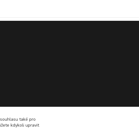
 souhlasu také pro
žete kdykoli upravit