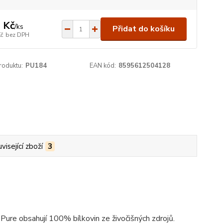
 Kč
/
ks
Přidat do košíku
Kč
bez DPH
roduktu:
PU184
EAN kód:
8595612504128
visející zboží
3
Pure obsahují 100% bílkovin ze živočišných zdrojů.