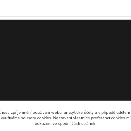
čnost, zpříjemnění používání webu, analytické účely a v případě udělení
y využíváme soubory cookies. Nastavení vlastních preferencí cookies mů
odkazem ve spodní části stránek.