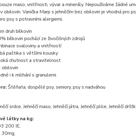
pouze maso, vnitřnosti, vývar a minerály. Nepoužíváme žádné umě
iv obilovin. Vanička Marp s jehněčím bez obilovin je vhodná pro ps
pro psy s potravními alergiemi.
en druh bílkovin
% bílkovin pochází ze živočišných zdrojů
binace svaloviny a vnitřností
bá paštika s většími kousky
oká chutnost a stravitelnost
 obilovin
dné i k míchání s granulemi
ro:
Štěňata, dospělé psy, seniory, psy s nadváhou
ěčí srdce, Jehněčí maso, Jehněčí játra, Jehněčí plíce, Jehněčí drš
é látky na kg:
D3 200 IE,
E 30mg,