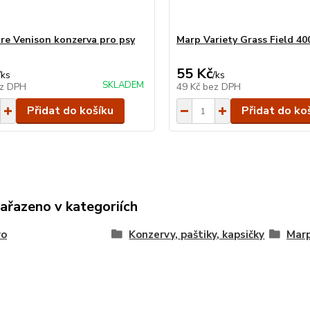
re Venison konzerva pro psy
Marp Variety Grass Field 40
55 Kč
/
ks
/
ks
SKLADEM
z DPH
49 Kč
bez DPH
Přidat do košíku
Přidat do ko
zařazeno v kategoriích
vo
Konzervy, paštiky, kapsičky
Mar