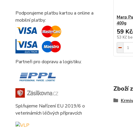
Podporujeme platbu kartou a online a
Marp Pu
mobilní platby:
400g
59 Kč
53 Kč
be
Partneři pro dopravu a logistiku:
Zboží 
Krmi
Splňujeme Nařízení EU 2019/6 o
veterinárních léčivých přípravcích