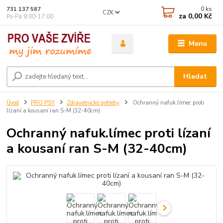
0
ks
731 137 587
CZK
za
0,00 Kč
Po-Pá 9:00-17:00
Menu
Hledat
Úvod
PRO PSY
Zdravotnické potřeby
Ochranný nafuk.límec proti
lízaní a kousaní ran S-M (32-40cm)
Ochranný nafuk.límec proti lízaní
a kousaní ran S-M (32-40cm)