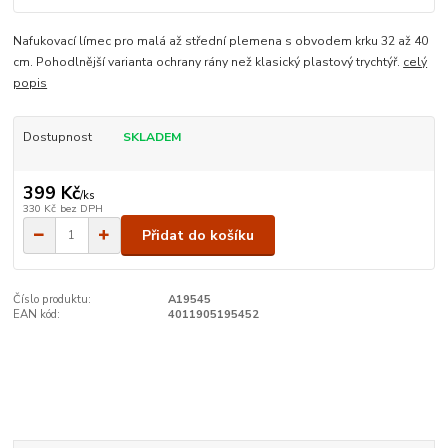
Nafukovací límec pro malá až střední plemena s obvodem krku 32 až 40
cm. Pohodlnější varianta ochrany rány než klasický plastový trychtýř.
celý
popis
Dostupnost
SKLADEM
399 Kč
/
ks
330 Kč
bez DPH
Přidat do košíku
Číslo produktu:
A19545
EAN kód:
4011905195452