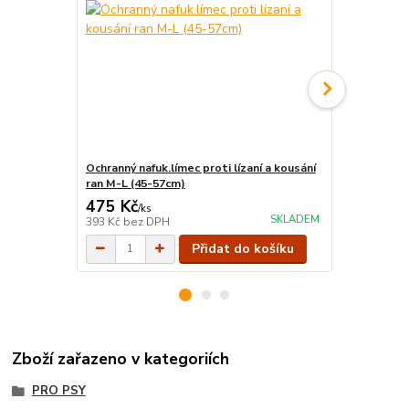
Ochranný nafuk.límec proti lízaní a kousání
Ochranný naf
ran M-L (45-57cm)
ran S ( 24-3
475 Kč
370 Kč
/
ks
/
ks
SKLADEM
393 Kč
bez DPH
306 Kč
bez 
Přidat do košíku
Zboží zařazeno v kategoriích
PRO PSY