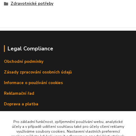
Zdravotnické potřeby
Legal Compliance
Obchodní podmínky
Zásady zpracování osobních údajů
Informace o používání cookies
Reklamační řad
Doprava a platba
Kontakty
Pro základní funkčnost, zpříjemnění používání webu, analytické
účely a v případě udělení souhlasu také pro účely cílení reklamy
využíváme soubory cookies. Nastavení vlastních preferencí