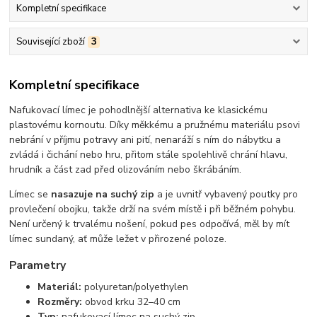
Kompletní specifikace
Související zboží
3
Kompletní specifikace
Nafukovací límec je pohodlnější alternativa ke klasickému
plastovému kornoutu. Díky měkkému a pružnému materiálu psovi
nebrání v příjmu potravy ani pití, nenaráží s ním do nábytku a
zvládá i čichání nebo hru, přitom stále spolehlivě chrání hlavu,
hrudník a část zad před olizováním nebo škrábáním.
Límec se
nasazuje na suchý zip
a je uvnitř vybavený poutky pro
provlečení obojku, takže drží na svém místě i při běžném pohybu.
Není určený k trvalému nošení, pokud pes odpočívá, měl by mít
límec sundaný, ať může ležet v přirozené poloze.
Parametry
Materiál:
polyuretan/polyethylen
Rozměry:
obvod krku 32–40 cm
Typ:
nafukovací límec na suchý zip