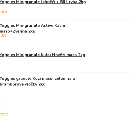
Yoggies Minigranule Jehněčí + Bílá ryba 2kg
Yoggies Minigranule Active Kachní
maso+Zvěřina 2kg
Yoggies Minigranule Kuře+Hovězí maso 2kg
Yoggies granule Kozí maso, zelenina a
bramborové vločky 2kg