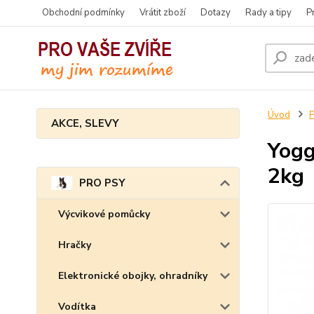
Obchodní podmínky
Vrátit zboží
Dotazy
Rady a tipy
P
Úvod
AKCE, SLEVY
Yogg
2kg
PRO PSY
Výcvikové pomůcky
Hračky
Elektronické obojky, ohradníky
Vodítka