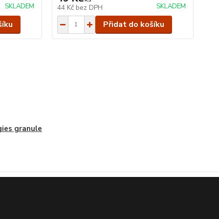
SKLADEM
SKLADEM
44 Kč
bez DPH
97
šíku
Přidat do košíku
ies granule