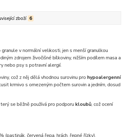
visející zboží
6
granule v normální velikosti, jen s menší granulkou
ediným zdrojem živočišné bílkoviny, nižším podílem masa a
y nebo psy s potravní alergií.
viny, což z něj dělá vhodnou surovinu pro
hypoalergenní
zkusit krmivo s omezeným počtem surovin a jedním, dosud
který se běžně používá pro podporu
kloubů
, což ocení
pastinák, červená řepa, hrách, řepné řízky),