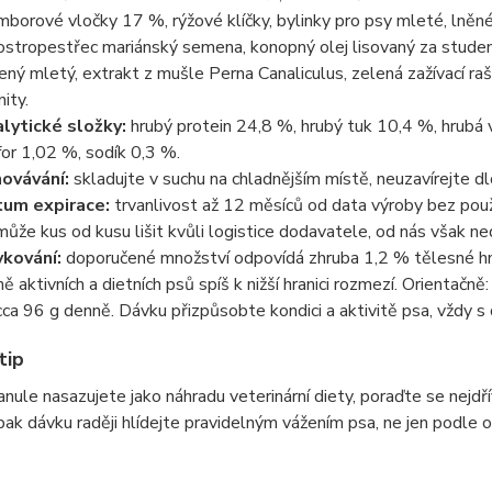
mborové vločky 17 %, rýžové klíčky, bylinky pro psy mleté, lněné
ostropestřec mariánský semena, konopný olej lisovaný za studena
ený mletý, extrakt z mušle Perna Canaliculus, zelená zažívací raš
ity.
lytické složky:
hrubý protein 24,8 %, hrubý tuk 10,4 %, hrubá 
for 1,02 %, sodík 0,3 %.
ovávání:
skladujte v suchu na chladnějším místě, neuzavírejte
um expirace:
trvanlivost až 12 měsíců od data výroby bez pou
může kus od kusu lišit kvůli logistice dodavatele, od nás však ne
kování:
doporučené množství odpovídá zhruba 1,2 % tělesné hm
ě aktivních a dietních psů spíš k nižší hranici rozmezí. Orientačn
cca 96 g denně. Dávku přizpůsobte kondici a aktivitě psa, vždy 
tip
nule nasazujete jako náhradu veterinární diety, poraďte se nejd
ak dávku raději hlídejte pravidelným vážením psa, ne jen podle o