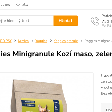
rodejny
Kontakty
Potřeb
Hledat
731 
Po-Pá 
PRO PSY
Krmivo
Yoggies
Yoggies granule
Yoggies Minigranu
ies Minigranule Kozí maso, zele
Hypoal
za stud
vhodná
Bez ob
Dos