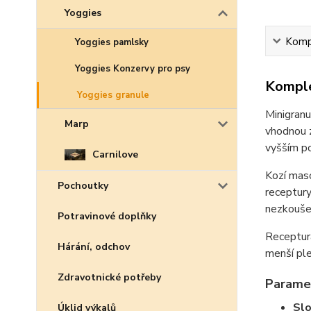
Yoggies
Kompl
Yoggies pamlsky
Yoggies Konzervy pro psy
Komple
Yoggies granule
Minigranu
Marp
vhodnou 
vyšším po
Carnilove
Kozí maso
Pochoutky
receptury
nezkouše
Potravinové doplňky
Receptura
Hárání, odchov
menší pl
Zdravotnické potřeby
Parame
Slo
Úklid výkalů