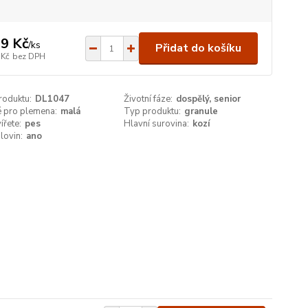
9 Kč
/
ks
Přidat do košíku
 Kč
bez DPH
roduktu:
DL1047
Životní fáze:
dospělý, senior
 pro plemena:
malá
Typ produktu:
granule
ířete:
pes
Hlavní surovina:
kozí
lovin:
ano