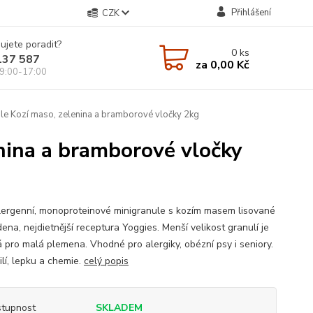
Přihlášení
CZK
ujete poradit?
0
ks
137 587
za
0,00 Kč
9:00-17:00
le Kozí maso, zelenina a bramborové vločky 2kg
nina a bramborové vločky
ergenní, monoproteinové minigranule s kozím masem lisované
ena, nejdietnější receptura Yoggies. Menší velikost granulí je
 pro malá plemena. Vhodné pro alergiky, obézní psy i seniory.
ilí, lepku a chemie.
celý popis
tupnost
SKLADEM