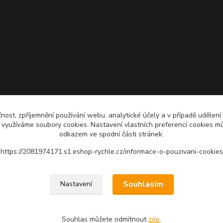
čnost, zpříjemnění používání webu, analytické účely a v případě udělení
y využíváme soubory cookies. Nastavení vlastních preferencí cookies mů
odkazem ve spodní části stránek.
https://2081974171.s1.eshop-rychle.cz/informace-o-pouzivani-cookies
Upravit sběr cookies.
Souhlasím
Nastavení
Souhlas můžete odmítnout
zde
.