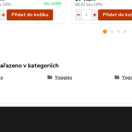
SKLADEM
z DPH
80 Kč
bez DPH
Přidat do košíku
Přidat do ko
zařazeno v kategoriích
vo
Yoggies
Yogg