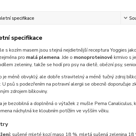
etní specifikace
Sou
tní specifikace
le s kozím masem jsou stejná nejdietnější receptura Yoggies jako 
zejména pro
malá plemena
. Jde o
monoproteinové
krmivo s j
dílem zeleniny, takže se hodí pro psy na dietě, obézní psy, senior
 je méně obvyklý, ale dobře stravitelný a méně tučný zdroj bílko
. U psů s podezřením na potravní alergii se obecně doporučuje 
ným zdrojem bílkoviny.
 je bezobilná a doplněná o výtažek z mušle Perna Canaliculus, 
emena náchylná ke kloubním potížím ve vyšším věku.
try
žení:
sušené mleté kozí maso 18 %, mletá sušená zelenina 18 % (