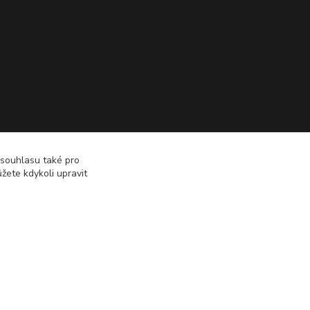
 souhlasu také pro
žete kdykoli upravit
Vytvořeno na
Eshop-rychle.cz