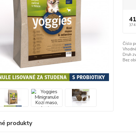
41
374
Číslo p
Vhodné
Druh zv
Bez obi
é produkty