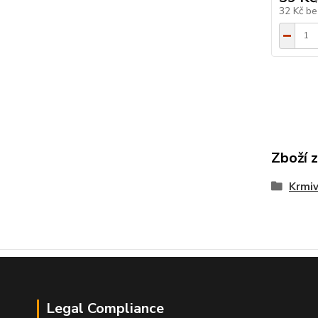
32 Kč
be
Zboží 
Krmi
Legal Compliance