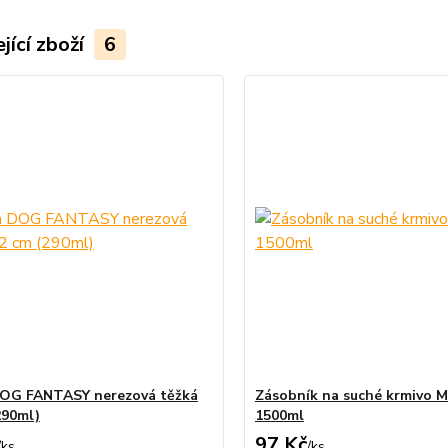
jící zboží
6
DOG FANTASY nerezová těžká
Zásobník na suché krmivo 
290ml)
1500ml
97 Kč
/
ks
/
ks