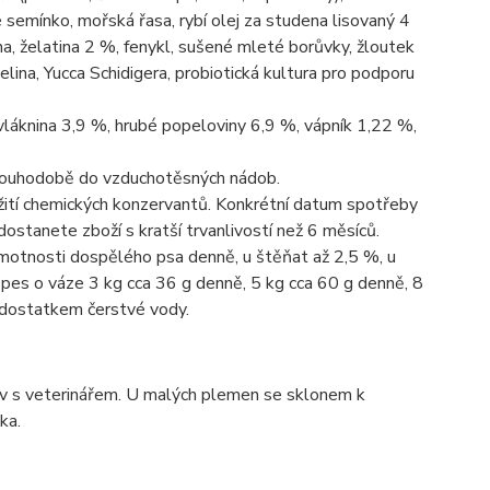
 semínko, mořská řasa, rybí olej za studena lisovaný 4
, želatina 2 %, fenykl, sušené mleté borůvky, žloutek
elina, Yucca Schidigera, probiotická kultura pro podporu
vláknina 3,9 %, hrubé popeloviny 6,9 %, vápník 1,22 %,
 dlouhodobě do vzduchotěsných nádob.
žití chemických konzervantů. Konkrétní datum spotřeby
dostanete zboží s kratší trvanlivostí než 6 měsíců.
otnosti dospělého psa denně, u štěňat až 2,5 %, u
ě: pes o váze 3 kg cca 36 g denně, 5 kg cca 60 g denně, 8
s dostatkem čerstvé vody.
řív s veterinářem. U malých plemen se sklonem k
ka.