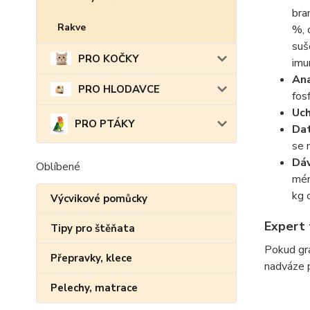
bra
Rakve
%, 
suš
PRO KOČKY
imun
Ana
PRO HLODAVCE
fos
Uch
PRO PTÁKY
Dat
se 
Dáv
Oblíbené
mén
kg 
Výcvikové pomůcky
Expert 
Tipy pro štěňata
Pokud gra
Přepravky, klece
nadváze p
Pelechy, matrace