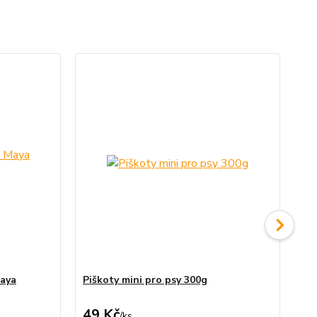
Maya
Piškoty mini pro psy 300g
Ro
49 Kč
1
/
ks