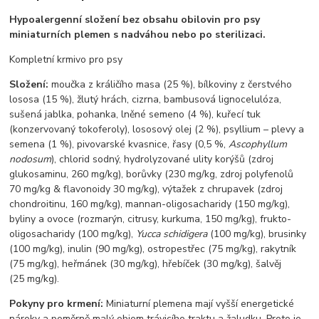
Hypoalergenní složení bez obsahu obilovin pro psy
miniaturních plemen s nadváhou nebo po sterilizaci.
Kompletní krmivo pro psy
Složení:
moučka z králičího masa (25 %), bílkoviny z čerstvého
lososa (15 %), žlutý hrách, cizrna, bambusová lignocelulóza,
sušená jablka, pohanka, lněné semeno (4 %), kuřecí tuk
(konzervovaný tokoferoly), lososový olej (2 %), psyllium – plevy a
semena (1 %), pivovarské kvasnice, řasy (0,5 %,
Ascophyllum
nodosum
), chlorid sodný, hydrolyzované ulity korýšů (zdroj
glukosaminu, 260 mg/kg), borůvky (230 mg/kg, zdroj polyfenolů
70 mg/kg & flavonoidy 30 mg/kg), výtažek z chrupavek (zdroj
chondroitinu, 160 mg/kg), mannan-oligosacharidy (150 mg/kg),
byliny a ovoce (rozmarýn, citrusy, kurkuma, 150 mg/kg), frukto-
oligosacharidy (100 mg/kg),
Yucca schidigera
(100 mg/kg), brusinky
(100 mg/kg), inulin (90 mg/kg), ostropestřec (75 mg/kg), rakytník
(75 mg/kg), heřmánek (30 mg/kg), hřebíček (30 mg/kg), šalvěj
(25 mg/kg).
Pokyny pro krmení:
Miniaturní plemena mají vyšší energetické
nároky a poměrně malý objem trávicího traktu a žaludku. Proto je