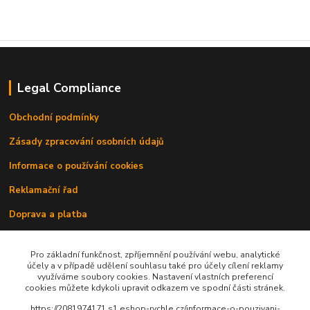
Legal Compliance
Obchodní podmínky
Zásady zpracování osobních údajů
Informace o používání cookies
Reklamační řad
Doprava a platba
Kontakty
Pro základní funkčnost, zpříjemnění používání webu, analytické
účely a v případě udělení souhlasu také pro účely cílení reklamy
využíváme soubory cookies. Nastavení vlastních preferencí
cookies můžete kdykoli upravit odkazem ve spodní části stránek.
https://2081974171.s1.eshop-rychle.cz/informace-o-pouzivani-