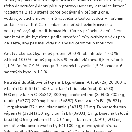
třeba doporučený denní přísun potravy uvedený v tabulce krmení
rozdělit na 2 až 3 stejné porce podávané v průběhu dne.
Podávejte suché nebo mírně navlhčené teplou vodou. Při prvním
podání krmiva Brit Care smíchejte s předchozím krmivem a
postupně zvyšujte podíl krmiva Brit Care v průběhu 7 dnů. Denní
množství může být různé podle prostředí, míry aktivity a věku psa.
Zajistěte, aby pes měl vždy k dispozici čerstvou pitnou vodu.
Analytické složky:
hrubý protein 26,0 %, obsah tuku 12,0 %,
vlhkost 10,0 %, hrubý popel 5,5 %, hrubá vláknina 8,5 %, vápník
1,1 %, fosfor 0,9 %, omega-3 mastných kyselin 1,5 %, omega-6
mastných kyselin 1,3 %.
Nutriční doplňkové látky na 1 kg:
vitamín A (3a672a) 20 000 IU;
vitamín D3 (E671) 1 500 IU; vitamín E (α-tokoferol) (3a700)
500 mg; vitamin C (3a312) 300 mg; cholinchlorid (3a890) 700 mg;
taurin (3a370) 200 mg; biotin (3a880) 3 mg; vitamín B1 (3a821)
1 mg; vitamín B2 4 mg; niacinamid (3a315) 12 mg; D-pantothenan
vápenatý (3a841) 10 mg; vitamín B6 (3a831) 1 mg; kyselina listová
(3a316) 0,5 mg; vitamín B12 0,04 mg; L-karnitin (3a910) 200 mg;
chelát zinku aminokyselin hydrát 100 mg; monohydrát síranu
železnatého 80 mg; oxid manganatý 40 mg; jodid draselný