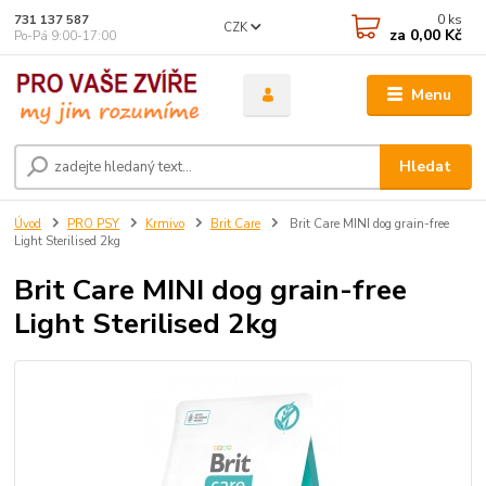
0
ks
731 137 587
CZK
za
0,00 Kč
Po-Pá 9:00-17:00
Menu
Hledat
Úvod
PRO PSY
Krmivo
Brit Care
Brit Care MINI dog grain-free
Light Sterilised 2kg
Brit Care MINI dog grain-free
Light Sterilised 2kg