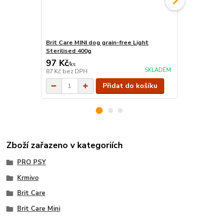
Brit Care MINI dog grain-free Light
Brit Care MI
Sterilised 400g
Sterilised 7
97 Kč
889 Kč
/
ks
/
ks
SKLADEM
87 Kč
bez DPH
794 Kč
bez 
Přidat do košíku
Zboží zařazeno v kategoriích
PRO PSY
Krmivo
Brit Care
Brit Care Mini