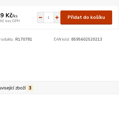
9 Kč
/
ks
Přidat do košíku
 Kč
bez DPH
roduktu:
R170781
EAN kód:
8595602520213
visející zboží
3