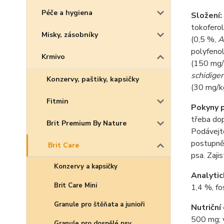
Péče a hygiena
Složení:
tokoferol
Misky, zásobníky
(0,5 %,
A
polyfenol
Krmivo
(150 mg/k
schidige
Konzervy, paštiky, kapsičky
(30 mg/kg
Fitmin
Pokyny p
třeba dop
Brit Premium By Nature
Podávejte
postupně 
Brit Care
psa. Zaji
Konzervy a kapsičky
Analytic
Brit Care Mini
1,4 %, f
Granule pro štěňata a junioři
Nutriční
500 mg; v
Granule pro dospělé psy