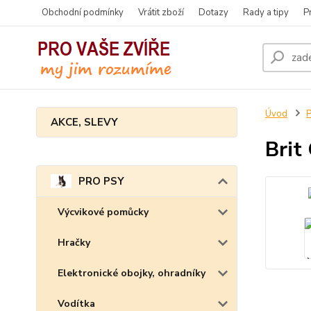
Obchodní podmínky
Vrátit zboží
Dotazy
Rady a tipy
P
Úvod
AKCE, SLEVY
Brit
PRO PSY
Výcvikové pomůcky
Hračky
Elektronické obojky, ohradníky
Vodítka