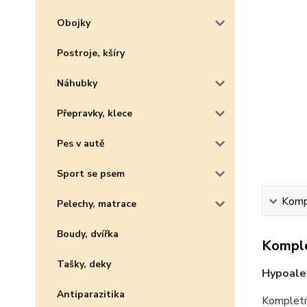
Obojky
Postroje, kšíry
Náhubky
Přepravky, klece
Pes v autě
Sport se psem
Kompl
Pelechy, matrace
Boudy, dvířka
Komple
Tašky, deky
Hypoaler
Antiparazitika
Kompletn