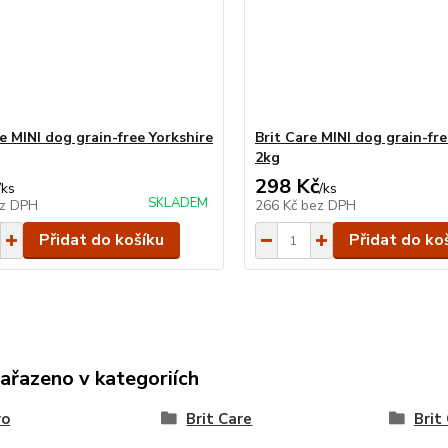
e MINI dog grain-free Yorkshire
Brit Care MINI dog grain-fre
2kg
298 Kč
/
ks
/
ks
SKLADEM
z DPH
266 Kč
bez DPH
Přidat do košíku
Přidat do ko
zařazeno v kategoriích
vo
Brit Care
Brit