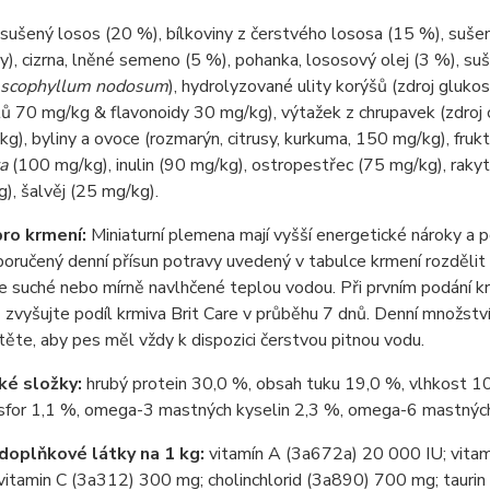
sušený losos (20 %), bílkoviny z čerstvého lososa (15 %), sušen
y), cizrna, lněné semeno (5 %), pohanka, lososový olej (3 %), suš
scophyllum nodosum
), hydrolyzované ulity korýšů (zdroj gluk
ů 70 mg/kg & flavonoidy 30 mg/kg), výtažek z chrupavek (zdroj 
g), byliny a ovoce (rozmarýn, citrusy, kurkuma, 150 mg/kg), fru
ra
(100 mg/kg), inulin (90 mg/kg), ostropestřec (75 mg/kg), raky
), šalvěj (25 mg/kg).
ro krmení:
Miniaturní plemena mají vyšší energetické nároky a p
oručený denní přísun potravy uvedený v tabulce krmení rozdělit
 suché nebo mírně navlhčené teplou vodou. Při prvním podání k
zvyšujte podíl krmiva Brit Care v průběhu 7 dnů. Denní množství
stěte, aby pes měl vždy k dispozici čerstvou pitnou vodu.
ké složky:
hrubý protein 30,0 %, obsah tuku 19,0 %, vlhkost 10
osfor 1,1 %, omega-3 mastných kyselin 2,3 %, omega-6 mastných
 doplňkové látky na 1 kg:
vitamín A (3a672a) 20 000 IU; vitam
itamin C (3a312) 300 mg; cholinchlorid (3a890) 700 mg; taurin