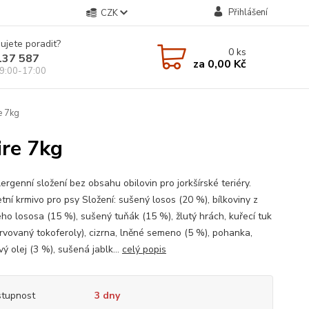
Přihlášení
CZK
ujete poradit?
0
ks
137 587
za
0,00 Kč
9:00-17:00
e 7kg
ire 7kg
rgenní složení bez obsahu obilovin pro jorkšírské teriéry.
tní krmivo pro psy Složení: sušený losos (20 %), bílkoviny z
ého lososa (15 %), sušený tuňák (15 %), žlutý hrách, kuřecí tuk
rvovaný tokoferoly), cizrna, lněné semeno (5 %), pohanka,
ý olej (3 %), sušená jablk...
celý popis
tupnost
3 dny