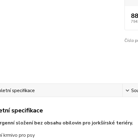
88
794
Číslo p
etní specifikace
Sou
tní specifikace
genní složení bez obsahu obilovin pro jorkšírské teriéry.
í krmivo pro psy