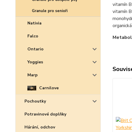
vitamín 
Granule pro senioři
vitamín B
monohydr
Nativia
organická
Falco
Metabol
Ontario
Yoggies
Souvise
Marp
Carnilove
Pochoutky
Potravinové doplňky
Hárání, odchov