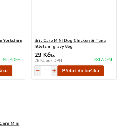
e Yorkshire
Brit Care MINI Dog Chicken & Tuna
fillets in gravy 85g
29 Kč
/
ks
SKLADEM
SKLADEM
26 Kč
bez DPH
šíku
Přidat do košíku
 Care Mini