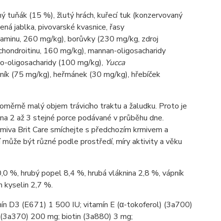
ý tuňák (15 %), žlutý hrách, kuřecí tuk (konzervovaný
ená jablka, pivovarské kvasnice, řasy
osaminu, 260 mg/kg), borůvky (230 mg/kg, zdroj
chondroitinu, 160 mg/kg), mannan-oligosacharidy
kto-oligosacharidy (100 mg/kg),
Yucca
tník (75 mg/kg), heřmánek (30 mg/kg), hřebíček
oměrně malý objem trávicího traktu a žaludku. Proto je
 na 2 až 3 stejné porce podávané v průběhu dne.
rmiva Brit Care smíchejte s předchozím krmivem a
 může být různé podle prostředí, míry aktivity a věku
,0 %, hrubý popel 8,4 %, hrubá vláknina 2,8 %, vápník
 kyselin 2,7 %.
ín D3 (E671) 1 500 IU; vitamín E (α-tokoferol) (3a700)
 (3a370) 200 mg; biotin (3a880) 3 mg;