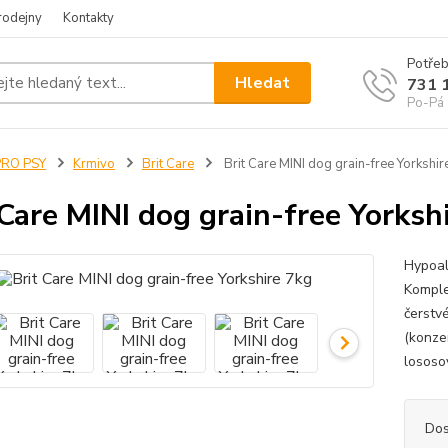
rodejny
Kontakty
Potřeb
Hledat
731 
Po-Pá 
PRO PSY
Krmivo
Brit Care
Brit Care MINI dog grain-free Yorkshir
 Care MINI dog grain-free Yorksh
Hypoale
Komple
čerstv
(konze
lososov
Dos