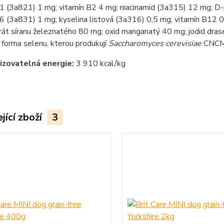
B1 (3a821) 1 mg; vitamín B2 4 mg; niacinamid (3a315) 12 mg; 
6 (3a831) 1 mg; kyselina listová (3a316) 0,5 mg; vitamín B12 0
át síranu železnatého 80 mg; oxid manganatý 40 mg; jodid drase
 forma selenu, kterou produkují
Saccharomyces cerevisiae
CNCM 
izovatelná energie:
3 910 kcal/kg
jící zboží
3