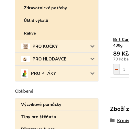
Zdravotnické potřeby
Úklid výkalů
Rakve
Brit Car
400g
PRO KOČKY
89 Kč
PRO HLODAVCE
79 Kč
be
PRO PTÁKY
Oblíbené
Výcvikové pomůcky
Zboží 
Tipy pro štěňata
Krmi