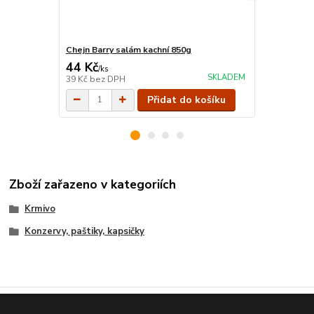
Chejn Barry salám kachní 850g
Chejn Barry 
44 Kč
44 Kč
/
ks
/
ks
SKLADEM
39 Kč
bez DPH
39 Kč
bez D
Přidat do košíku
Zboží zařazeno v kategoriích
Krmivo
Konzervy, paštiky, kapsičky