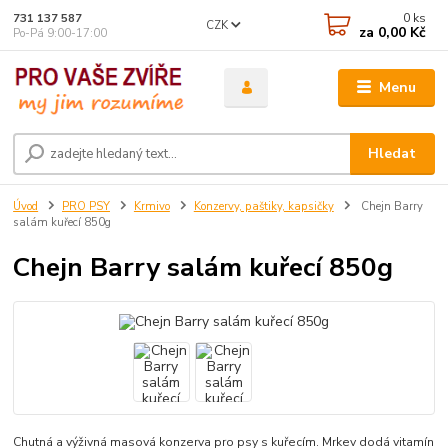
0
ks
731 137 587
CZK
za
0,00 Kč
Po-Pá 9:00-17:00
Menu
Hledat
Úvod
PRO PSY
Krmivo
Konzervy, paštiky, kapsičky
Chejn Barry
salám kuřecí 850g
Chejn Barry salám kuřecí 850g
Chutná a výživná masová konzerva pro psy s kuřecím. Mrkev dodá vitamín