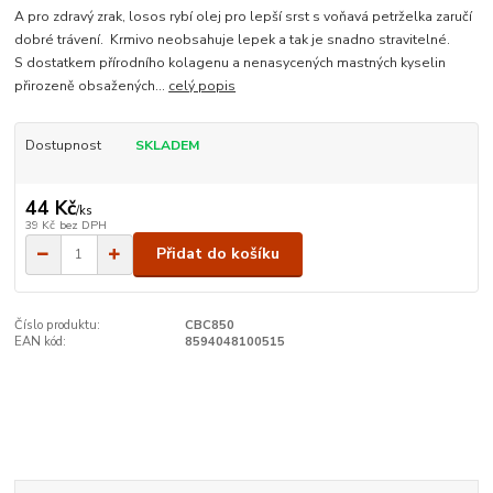
A pro zdravý zrak, losos rybí olej pro lepší srst s voňavá petrželka zaručí
dobré trávení. Krmivo neobsahuje lepek a tak je snadno stravitelné.
S dostatkem přírodního kolagenu a nenasycených mastných kyselin
přirozeně obsažených...
celý popis
Dostupnost
SKLADEM
44 Kč
/
ks
39 Kč
bez DPH
Přidat do košíku
Číslo produktu:
CBC850
EAN kód:
8594048100515