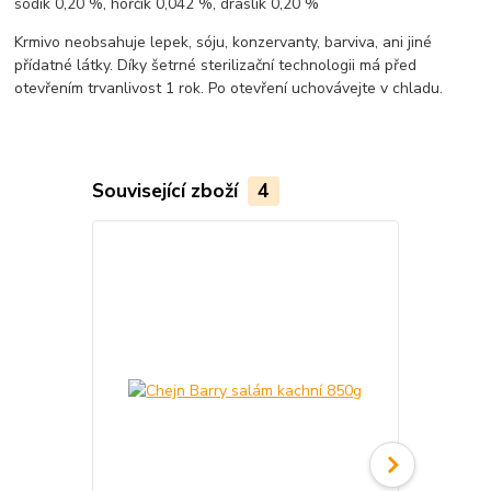
sodík 0,20 %, hořčík 0,042 %, draslík 0,20 %
Krmivo neobsahuje lepek, sóju, konzervanty, barviva, ani jiné
přídatné látky.
Díky šetrné sterilizační technologii má před
otevřením trvanlivost 1 rok. Po otevření uchovávejte v chladu.
Související zboží
4