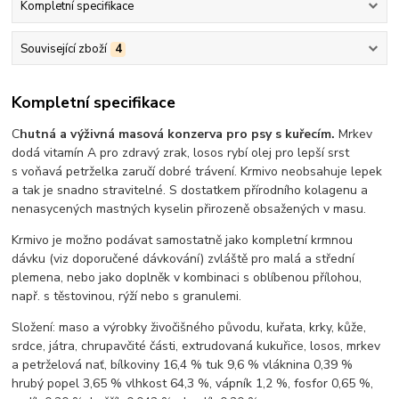
Kompletní specifikace
Související zboží
4
Kompletní specifikace
C
hutná a výživná masová konzerva pro psy s kuřecím.
Mrkev
dodá vitamín A pro zdravý zrak, losos rybí olej pro lepší srst
s voňavá petrželka zaručí dobré trávení.
Krmivo neobsahuje lepek
a tak je snadno stravitelné. S dostatkem přírodního kolagenu a
nenasycených mastných kyselin přirozeně obsažených v masu.
Krmivo je možno podávat samostatně jako kompletní krmnou
dávku (viz doporučené dávkování) zvláště pro malá a střední
plemena, nebo jako doplněk v kombinaci s oblíbenou přílohou,
např. s těstovinou, rýží nebo s granulemi.
Složení:
maso a výrobky živočišného původu, kuřata, krky, kůže,
srdce, játra, chrupavčité části, extrudovaná kukuřice, losos, mrkev
a petrželová nať, bílkoviny 16,4 % tuk 9,6 % vláknina 0,39 %
hrubý popel 3,65 % vlhkost 64,3 %, vápník 1,2 %, fosfor 0,65 %,