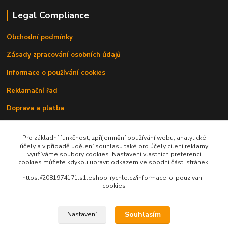
Legal Compliance
Obchodní podmínky
Zásady zpracování osobních údajů
Informace o používání cookies
Reklamační řad
Doprava a platba
Kontakty
Pro základní funkčnost, zpříjemnění používání webu, analytické
účely a v případě udělení souhlasu také pro účely cílení reklamy
využíváme soubory cookies. Nastavení vlastních preferencí
cookies můžete kdykoli upravit odkazem ve spodní části stránek.
https://2081974171.s1.eshop-rychle.cz/informace-o-pouzivani-
cookies
Upravit sběr cookies.
Souhlasím
Nastavení