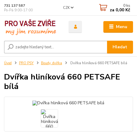
0
ks
731 137 587
CZK
za
0,00 Kč
Po-Pá 9:00-17:00
Menu
Hledat
Úvod
PRO PSY
Boudy, dvířka
Dvířka hliníková 660 PETSAFE bílá
Dvířka hliníková 660 PETSAFE
bílá