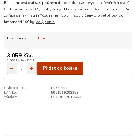
Bílá hliníková dvířka s pružným flapem do plastových či dřevěných dveří.
Celková velikost: 69,2 x 41,7 cm,velikost k vyříznutí 64,2 cm x 36,6 cm. Pro
zvířata s maximální šířkou ramen 35 cm.Jsou určeny pro velké psy do
hmotnosti 100 kg.
celý popis
Dostupnost
1 den
3 059 Kč
/
ks
2 528 Kč
bez DPH
Přidat do košíku
Číslo produktu:
P054-660
EAN kód:
5011569202359
Výrobce:
REILOR (PET SAFE)