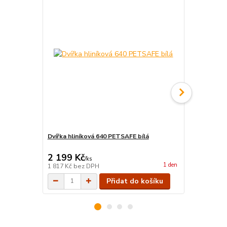
Dvířka hliníková 640 PETSAFE bílá
Magnum Kuře
2 199 Kč
135 Kč
/
ks
/
ks
1 den
1 817 Kč
bez DPH
112 Kč
bez 
Přidat do košíku