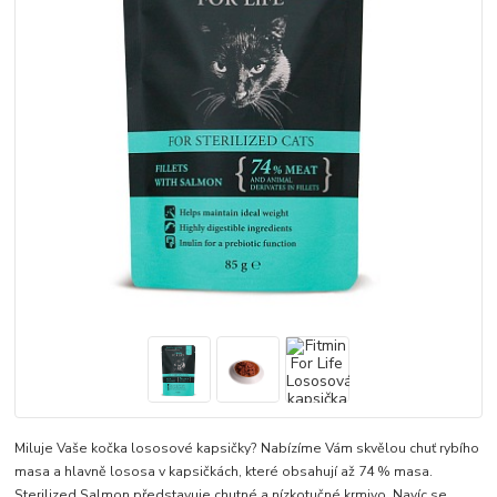
Miluje Vaše kočka lososové kapsičky? Nabízíme Vám skvělou chuť rybího
masa a hlavně lososa v kapsičkách, které obsahují až 74 % masa.
Sterilized Salmon představuje chutné a nízkotučné krmivo. Navíc se