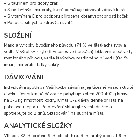
• S taurinem pro dobrý zrak
• S nezbytnými minerály, které pomáhají udržovat zdravé kosti
• S vitamínem E pro podporu přirozené obranyschopnosti koček
• Podpora silných a zdravých svalů
SLOŽENÍ
Maso a výrobky živočišného původu (74 % ve filetkách), ryby a
vedlejší výrobky z ryb (8 % losos ve filetkách), bílkovinné extrakty
rostlinného původu, vedlejší výrobky rostlinného původu (0,4 %
inulin), minerální látky, cukry.
DÁVKOVÁNÍ
Individuální spotřeba Vaší kočky závisí na její tělesné váze, aktivitě
a věku. Denní krmná dávka se pohybuje kolem 200-400 g krmiva
na 3-5 kg hmotnosti kočky. Krmte 1-2 dávky denně ohřáté na
pokojovou teplotu. Po otevření skladujte v chladničce a
spotřebujte do 2 dnů. Skladování: na suchém místě.
ANALYTICKÉ SLOŽKY
Vlhkost 82 %, protein 9 %, obsah tuku 3 %, hrubý popel 1,9 %,