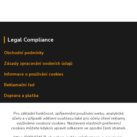
Legal Compliance
Obchodní podmínky
Zásady zpracování osobních údajů
Informace o používání cookies
Reklamační řad
Doprava a platba
Kontakty
Pro základní funkčnost, zpříjemnění používání webu, analytické
účely a v případě udělení souhlasu také pro účely cílení reklamy
využíváme soubory cookies. Nastavení vlastních preferencí
cookies můžete kdykoli upravit odkazem ve spodní části stránek.