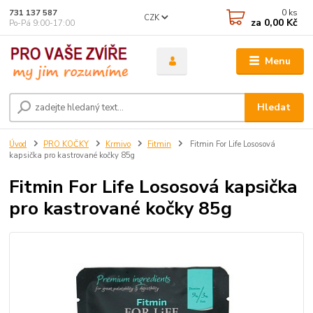
0
ks
731 137 587
CZK
za
0,00 Kč
Po-Pá 9:00-17:00
Menu
Hledat
Úvod
PRO KOČKY
Krmivo
Fitmin
Fitmin For Life Lososová
kapsička pro kastrované kočky 85g
Fitmin For Life Lososová kapsička
pro kastrované kočky 85g