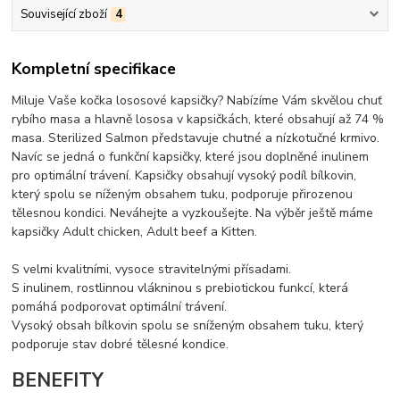
Související zboží
4
Kompletní specifikace
Miluje Vaše kočka lososové kapsičky? Nabízíme Vám skvělou chuť
rybího masa a hlavně lososa v kapsičkách, které obsahují až 74 %
masa. Sterilized Salmon představuje chutné a nízkotučné krmivo.
Navíc se jedná o funkční kapsičky, které jsou doplněné inulinem
pro optimální trávení. Kapsičky obsahují vysoký podíl bílkovin,
který spolu se níženým obsahem tuku, podporuje přirozenou
tělesnou kondici. Neváhejte a vyzkoušejte. Na výběr ještě máme
kapsičky Adult chicken, Adult beef a Kitten.
S velmi kvalitními, vysoce stravitelnými přísadami.
S inulinem, rostlinnou vlákninou s prebiotickou funkcí, která
pomáhá podporovat optimální trávení.
Vysoký obsah bílkovin spolu se sníženým obsahem tuku, který
podporuje stav dobré tělesné kondice.
BENEFITY