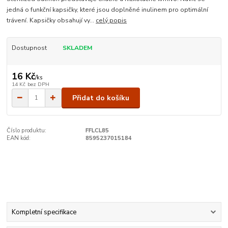
jedná o funkční kapsičky, které jsou doplněné inulinem pro optimální
trávení. Kapsičky obsahují vy...
celý popis
Dostupnost
SKLADEM
16 Kč
/
ks
14 Kč
bez DPH
Přidat do košíku
Číslo produktu:
FFLCL85
EAN kód:
8595237015184
Kompletní specifikace