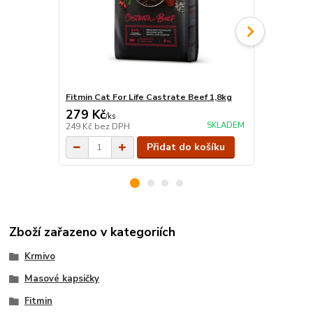
Fitmin Cat For Life Castrate Beef 1,8kg
Felix Fantas
279 Kč
13 Kč
/
ks
/
ks
SKLADEM
249 Kč
bez DPH
12 Kč
bez D
Přidat do košíku
Zboží zařazeno v kategoriích
Krmivo
Masové kapsičky
Fitmin