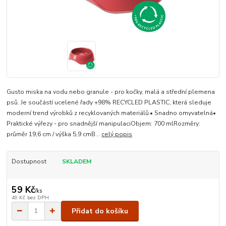
Gusto miska na vodu nebo granule - pro kočky, malá a střední plemena
psů. Je součástí ucelené řady +98% RECYCLED PLASTIC, která sleduje
moderní trend výrobků z recyklovaných materiálů.• Snadno omyvatelná•
Praktické výřezy - pro snadnější manipulaciObjem: 700 mlRozměry:
průměr 19,6 cm / výška 5,9 cmB...
celý popis
Dostupnost
SKLADEM
59 Kč
/
ks
49 Kč
bez DPH
Přidat do košíku