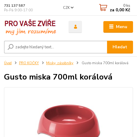
0
ks
731 137 587
CZK
za
0,00 Kč
Po-Pá 9:00-17:00
Menu
Hledat
Úvod
PRO KOČKY
Misky, zásobníky
Gusto miska 700ml korálová
Gusto miska 700ml korálová