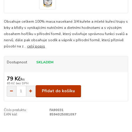
Obsahuje celkem 100% masa:nasekané 3/4 kuřete a mleté kuřecí trupy s
krky a křídly s vynikajícími nutričními a dietními hodnotami a s výsokým
obsahem hořčíku v přírodní formě, který ovlivňuje správnou funkci svalů a
nervů, dále pak obsahuje sodík a vápník v přírodní formě, který příznivě
působí na z...
celý popis
Dostupnost
SKLADEM
79 Kč
/
ks
65 Kč
bez DPH
Přidat do košíku
Číslo produktu:
FA90031
EAN kód:
8594025081097