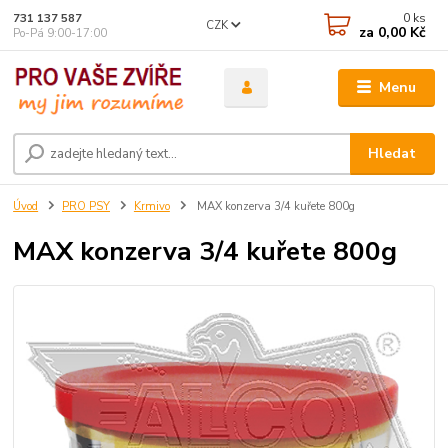
0
ks
731 137 587
CZK
za
0,00 Kč
Po-Pá 9:00-17:00
Menu
Hledat
Úvod
PRO PSY
Krmivo
MAX konzerva 3/4 kuřete 800g
MAX konzerva 3/4 kuřete 800g