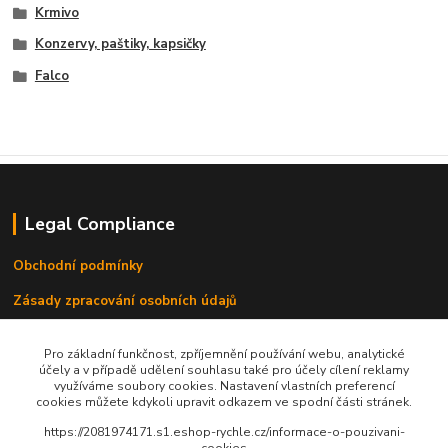
Krmivo
Konzervy, paštiky, kapsičky
Falco
Legal Compliance
Obchodní podmínky
Zásady zpracování osobních údajů
Informace o používání cookies
Pro základní funkčnost, zpříjemnění používání webu, analytické
účely a v případě udělení souhlasu také pro účely cílení reklamy
Reklamační řad
využíváme soubory cookies. Nastavení vlastních preferencí
cookies můžete kdykoli upravit odkazem ve spodní části stránek.
Doprava a platba
https://2081974171.s1.eshop-rychle.cz/informace-o-pouzivani-
Kontakty