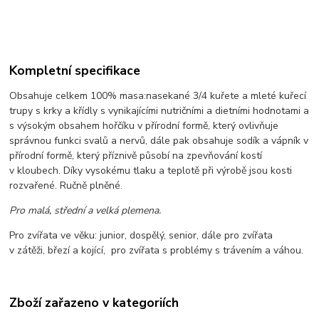
Kompletní specifikace
Obsahuje celkem 100% masa:
nasekané 3/4 kuřete a mleté kuřecí
trupy s krky a křídly s vynikajícími nutričními a dietními hodnotami a
s výsokým obsahem hořčíku v přírodní formě, který ovlivňuje
správnou funkci svalů a nervů, dále pak obsahuje sodík a vápník v
přírodní formě, který příznivě působí na zpevňování kostí
v kloubech. Díky vysokému tlaku a teplotě při výrobě jsou kosti
rozvařené. Ručně plněné.
Pro malá, střední a velká plemena.
Pro zvířata ve věku: junior, dospělý, senior, dále pro zvířata
v zátěži, březí a kojící, pro zvířata s problémy s trávením a váhou.
Zboží zařazeno v kategoriích