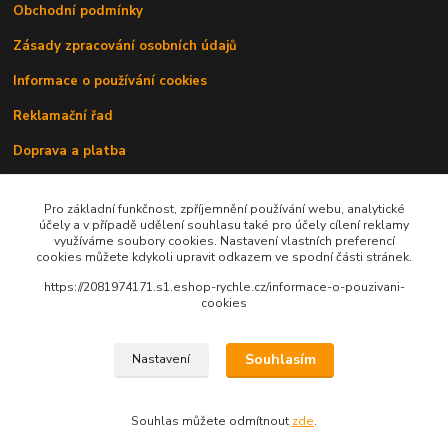
Obchodní podmínky
Zásady zpracování osobních údajů
Informace o používání cookies
Reklamační řad
Doprava a platba
Kontakty
Pro základní funkčnost, zpříjemnění používání webu, analytické
účely a v případě udělení souhlasu také pro účely cílení reklamy
využíváme soubory cookies. Nastavení vlastních preferencí
cookies můžete kdykoli upravit odkazem ve spodní části stránek.
https://2081974171.s1.eshop-rychle.cz/informace-o-pouzivani-
cookies
Upravit sběr cookies.
Souhlasím
Nastavení
© 2010 - 2026 Avenante s.r.o.
Souhlas můžete odmítnout
zde
.
Vytvořeno na
Eshop-rychle.cz