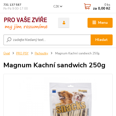
0
ks
731 137 587
CZK
za
0,00 Kč
Po-Pá 9:00-17:00
Menu
Hledat
Úvod
PRO PSY
Pochoutky
Magnum Kachní sandwich 250g
Magnum Kachní sandwich 250g