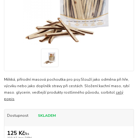
Měkká, přírodní masová pochoutka pro psy.Slouží jako odměna při hře,
výcviku nebo jako doplněk stravy při cestách. Složení:kachní maso, rybí
maso. glycerin, vedlejší produkty rostlinného původu, sorbitol
celý
popis
Dostupnost
SKLADEM
125 Kč
/
ks
103 Kč
bez DPH