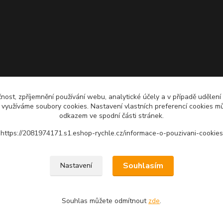
čnost, zpříjemnění používání webu, analytické účely a v případě udělení
y využíváme soubory cookies. Nastavení vlastních preferencí cookies mů
odkazem ve spodní části stránek.
https://2081974171.s1.eshop-rychle.cz/informace-o-pouzivani-cookies
Upravit sběr cookies.
Souhlasím
Nastavení
Souhlas můžete odmítnout
zde
.