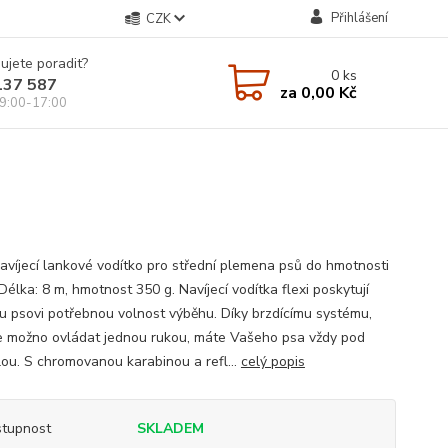
Přihlášení
CZK
ujete poradit?
0
ks
137 587
za
0,00 Kč
9:00-17:00
víjecí lankové vodítko pro střední plemena psů do hmotnosti
Délka: 8 m, hmotnost 350 g. Navíjecí vodítka flexi poskytují
 psovi potřebnou volnost výběhu. Díky brzdícímu systému,
je možno ovládat jednou rukou, máte Vašeho psa vždy pod
lou. S chromovanou karabinou a refl...
celý popis
tupnost
SKLADEM