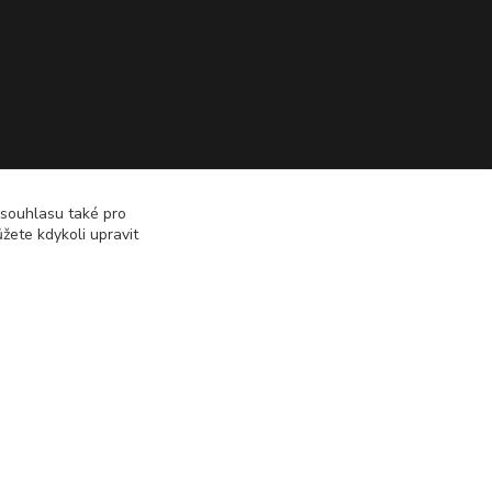
 souhlasu také pro
žete kdykoli upravit
Vytvořeno na
Eshop-rychle.cz