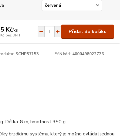
va
5 Kč
/
ks
Přidat do košíku
 Kč
bez DPH
roduktu:
SCHP57153
EAN kód:
4000498022726
g. Délka: 8 m, hmotnost 350 g.
Díky brzdícímu systému, který je možno ovládat jednou