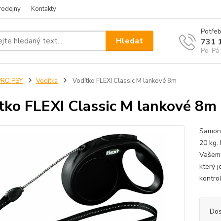
rodejny
Kontakty
Potřeb
Hledat
731 
Po-Pá 
PRO PSY
Vodítka
Vodítko FLEXI Classic M lankové 8m
tko FLEXI Classic M lankové 8m
Samona
20 kg. 
Vašemu
který 
kontro
Dos