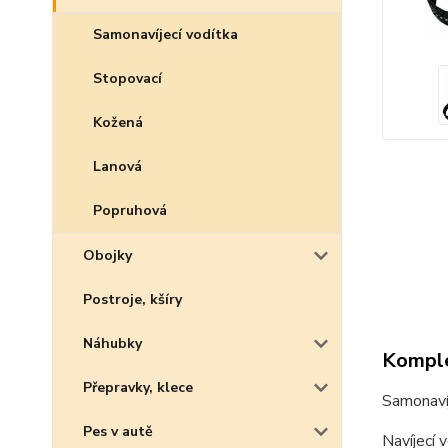
Samonavíjecí vodítka
Stopovací
Kožená
Lanová
Popruhová
Obojky
Postroje, kšíry
Náhubky
Komple
Přepravky, klece
Samonavíj
Pes v autě
Navíjecí 