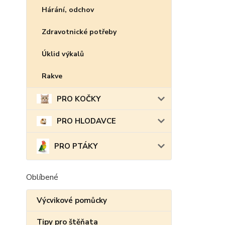
Hárání, odchov
Zdravotnické potřeby
Úklid výkalů
Rakve
PRO KOČKY
PRO HLODAVCE
PRO PTÁKY
Oblíbené
Výcvikové pomůcky
Tipy pro štěňata