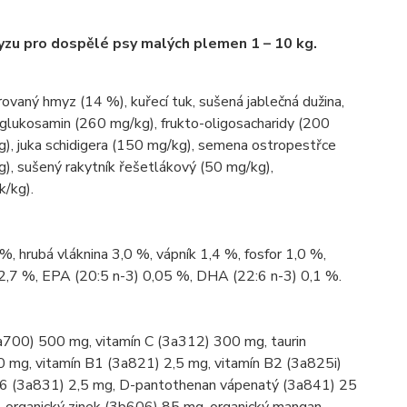
myzu pro dospělé psy malých plemen 1 – 10 kg.
ovaný hmyz (14 %), kuřecí tuk, sušená jablečná dužina,
, glukosamin (260 mg/kg), frukto-oligosacharidy (200
g), juka schidigera (150 mg/kg), semena ostropestřce
), sušený rakytník řešetlákový (50 mg/kg),
/kg).
, hrubá vláknina 3,0 %, vápník 1,4 %, fosfor 1,0 %,
2,7 %, EPA (20:5 n-3) 0,05 %, DHA (22:6 n-3) 0,1 %.
a700) 500 mg, vitamín C (3a312) 300 mg, taurin
0 mg, vitamín B1 (3a821) 2,5 mg, vitamín B2 (3a825i)
n B6 (3a831) 2,5 mg, D-pantothenan vápenatý (3a841) 25