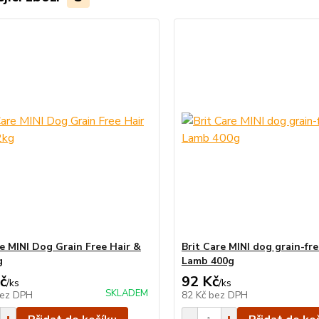
re MINI Dog Grain Free Hair &
Brit Care MINI dog grain-fr
g
Lamb 400g
č
92 Kč
/
ks
/
ks
SKLADEM
ez DPH
82 Kč
bez DPH