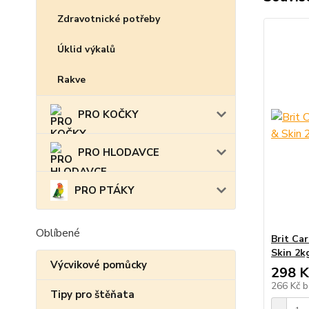
Zdravotnické potřeby
Úklid výkalů
Rakve
PRO KOČKY
PRO HLODAVCE
PRO PTÁKY
Oblíbené
Brit Ca
Skin 2k
Výcvikové pomůcky
298 K
266 Kč
b
Tipy pro štěňata