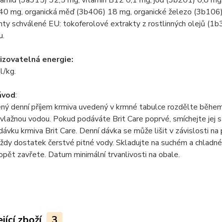
namid (3a315) 32,5 mg, vitamín B12 0,1 mg, jód (3b201) 0,8 mg
40 mg, organická měď (3b406) 18 mg, organické železo (3b106)
nty schválené EU: tokoferolové extrakty z rostlinných olejů (1b
u.
zovatelná energie:
l/kg.
ávod
:
ný denní příjem krmiva uvedený v krmné tabulce rozdělte během
vlažnou vodou. Pokud podáváte Brit Care poprvé, smíchejte jej
dávku krmiva Brit Care. Denní dávka se může lišit v závislosti na 
ždy dostatek čerstvé pitné vody. Skladujte na suchém a chladn
opět zavřete. Datum minimální trvanlivosti na obale.
jící zboží
3