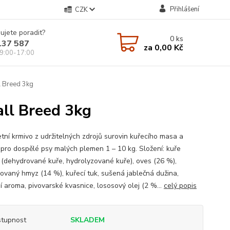
Přihlášení
CZK
ujete poradit?
0
ks
137 587
za
0,00 Kč
9:00-17:00
l Breed 3kg
all Breed 3kg
tní krmivo z udržitelných zdrojů surovin kuřecího masa a
pro dospělé psy malých plemen 1 – 10 kg. Složení: kuře
 (dehydrované kuře, hydrolyzované kuře), oves (26 %),
ovaný hmyz (14 %), kuřecí tuk, sušená jablečná dužina,
í aroma, pivovarské kvasnice, lososový olej (2 %...
celý popis
tupnost
SKLADEM