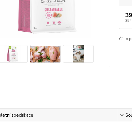
39
354
Číslo p
etní specifikace
Sou