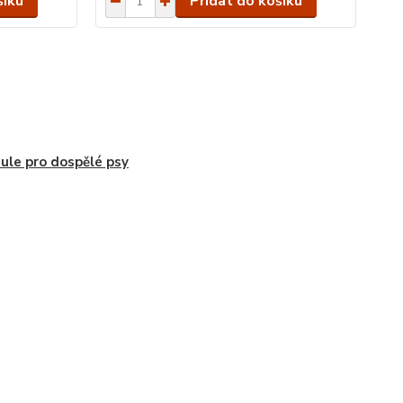
šíku
Přidat do košíku
ule pro dospělé psy