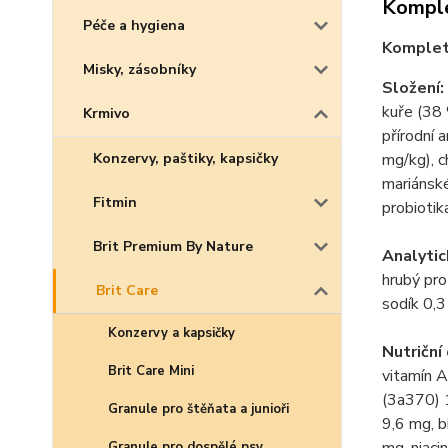
Komple
Péče a hygiena
Kompletn
Misky, zásobníky
Složení:
kuře (38 
Krmivo
přírodní 
Konzervy, paštiky, kapsičky
mg/kg), c
mariánské
Fitmin
probioti
Brit Premium By Nature
Analytic
hrubý pro
Brit Care
sodík 0,
Konzervy a kapsičky
Nutriční
Brit Care Mini
vitamín 
(3a370) 
Granule pro štěňata a junioři
9,6 mg, b
Granule pro dospělé psy