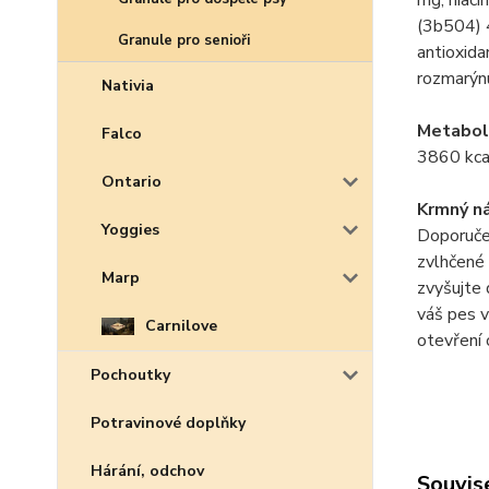
mg, niaci
(3b504) 
Granule pro senioři
antioxida
rozmarýn
Nativia
Metaboli
Falco
3860 kca
Ontario
Krmný n
Yoggies
Doporuče
zvlhčené 
Marp
zvyšujte 
váš pes v
Carnilove
otevření 
Pochoutky
Potravinové doplňky
Hárání, odchov
Souvise