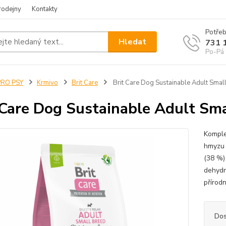
rodejny
Kontakty
Potřeb
Hledat
731 
Po-Pá 
PRO PSY
Krmivo
Brit Care
Brit Care Dog Sustainable Adult Smal
 Care Dog Sustainable Adult Sm
Komple
hmyzu 
(38 %)
dehydr
přírodn
Dos