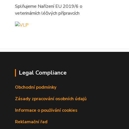
Splňujeme Nařízení EU 2019/6 o
veterinárních léčivých přípravcích
Legal Compliance
Obchodní podmínky
Zásady zpracování osobních údajů
Informace o používání cookies
Reklamační řad