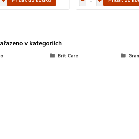
Přidat do košíku
Přidat do ko
zařazeno v kategoriích
vo
Brit Care
Gran