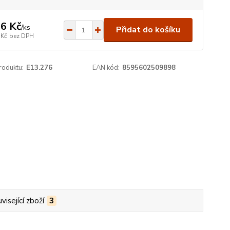
6 Kč
/
ks
Přidat do košíku
 Kč
bez DPH
roduktu:
E13.276
EAN kód:
8595602509898
visející zboží
3