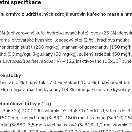
tní specifikace
í krmivo z udržitelných zdrojů surovin kuřecího masa a h
%) (dehydrované kuře, hydrolyzované kuře), oves (26 %), dehydr
aroma, pivovarské kvasnice, lososový olej (2 %), hrachová mouka
hondroitin sulfát (200 mg/kg), mannan-oligosacharidy (150 mg/k
ho (90 mg/kg), β-glukany (50 mg/kg), sušený srdečník (50 mg/kg
9
ka
Lactobacillus helveticus
HA – 122 inaktivováno (15x10
buněk
ké složky
:
tein 28,0 %, hrubý tuk 17,0 %, vlhkost 10,0 %, hrubý popel 6,5 %
3 %, omega-3 mastné kyseliny 0,4 %, omega-6 mastné kyseliny 
 doplňkové látky v 1 kg
:
A (3a672a) 20000 IU, vitamín D3 (3a671) 1500 IU, vitamín E (3
1500 mg, cholinchlorid (3a890) 1800 mg, L-karnitin (3a910) 25
iotin (3a880) 3,5 mg, kyselina listová (3a316) 1,2 mg, vitamí