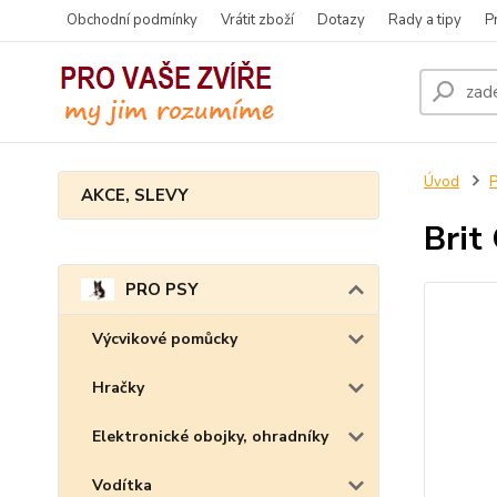
Obchodní podmínky
Vrátit zboží
Dotazy
Rady a tipy
P
Úvod
AKCE, SLEVY
Brit
PRO PSY
Výcvikové pomůcky
Hračky
Elektronické obojky, ohradníky
Vodítka