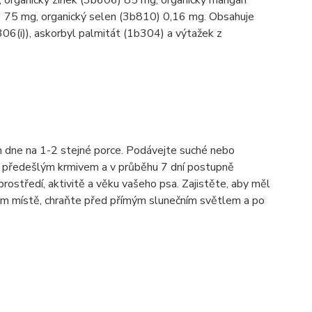
, organický zinek (3b606) 85 mg, organický mangan
 75 mg, organický selen (3b810) 0,16 mg. Obsahuje
306(i)), askorbyl palmitát (1b304) a výtažek z
 dne na 1-2 stejné porce. Podávejte suché nebo
 s předešlým krmivem a v průběhu 7 dní postupně
prostředí, aktivitě a věku vašeho psa. Zajistěte, aby měl
ém místě, chraňte před přímým slunečním světlem a po