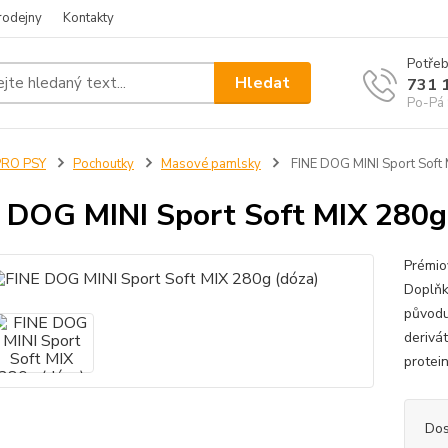
rodejny
Kontakty
Potřeb
Hledat
731 
Po-Pá 
PRO PSY
Pochoutky
Masové pamlsky
FINE DOG MINI Sport Soft 
 DOG MINI Sport Soft MIX 280g
Prémio
Doplňk
původu,
derivát
protei
Dos