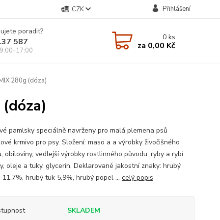
Přihlášení
CZK
ujete poradit?
0
ks
137 587
za
0,00 Kč
9:00-17:00
MIX 280g (dóza)
 (dóza)
vé pamlsky speciálně navrženy pro malá plemena psů
ové krmivo pro psy. Složení: maso a a výrobky živočišného
 obiloviny, vedlejší výrobky rostlinného původu, ryby a rybí
y, oleje a tuky, glycerin. Deklarované jakostní znaky: hrubý
n 11,7%, hrubý tuk 5,9%, hrubý popel ...
celý popis
tupnost
SKLADEM