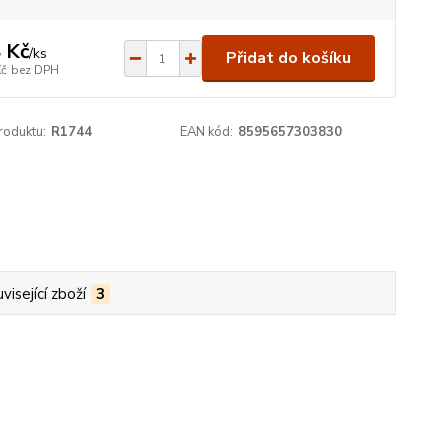
 Kč
/
ks
Přidat do košíku
Kč
bez DPH
roduktu:
R1744
EAN kód:
8595657303830
visející zboží
3