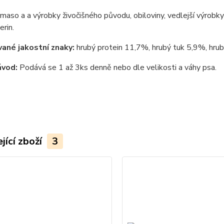
maso a a výrobky živočišného původu, obiloviny, vedlejší výrobky 
erin.
ané jakostní znaky:
hrubý protein 11,7%, hrubý tuk 5,9%, hru
ávod:
Podává se 1 až 3ks denně nebo dle velikosti a váhy psa.
jící zboží
3