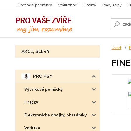
Obchodní podmínky
Vrátit zboží
Dotazy
Rady a tipy
P
Úvod
AKCE, SLEVY
FINE
PRO PSY
Výcvikové pomůcky
Hračky
Elektronické obojky, ohradníky
Vodítka