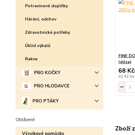
Potravinové doplňky
Hárání, odchov
Zdravotnické potřeby
Úklid výkalů
FINE DO
Rakve
(dóza)
68 Kč
PRO KOČKY
61 Kč
be
PRO HLODAVCE
PRO PTÁKY
Oblíbené
Zboží 
Výcvikové pomůcky