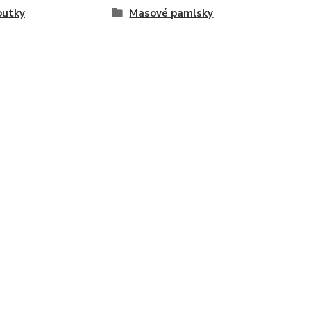
outky
Masové pamlsky