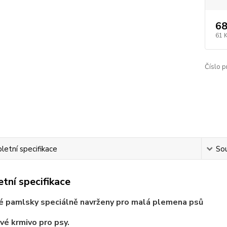
68
61 
Číslo p
etní specifikace
Sou
tní specifikace
é pamlsky speciálně navrženy pro malá plemena psů
é krmivo pro psy.