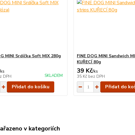
G MINI Srdíčka Soft MIX 280g
FINE DOG MINI Sandwich MIN
KUŘECÍ 80g
39 Kč
/
ks
/
ks
SKLADEM
z DPH
35 Kč
bez DPH
Přidat do košíku
Přidat do ko
zařazeno v kategoriích