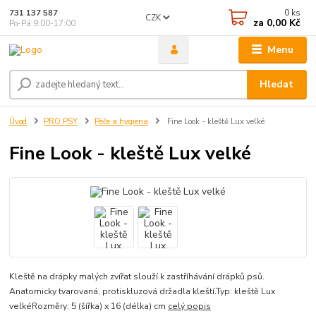
0
ks
731 137 587
CZK
za
0,00 Kč
Po-Pá 9:00-17:00
Menu
Hledat
Úvod
PRO PSY
Péče a hygiena
Fine Look - kleště Lux velké
Fine Look - kleště Lux velké
Kleště na drápky malých zvířat slouží k zastříhávání drápků psů.
Anatomicky tvarovaná, protiskluzová držadla kleští.Typ: kleště Lux
velkéRozměry: 5 (šířka) x 16 (délka) cm
celý popis