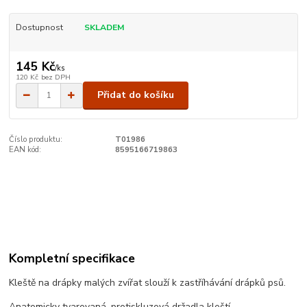
Dostupnost
SKLADEM
145 Kč
/
ks
120 Kč
bez DPH
Přidat do košíku
Číslo produktu:
T01986
EAN kód:
8595166719863
Kompletní specifikace
Kleště na drápky malých zvířat slouží k zastříhávání drápků psů.
Anatomicky tvarovaná, protiskluzová držadla kleští.