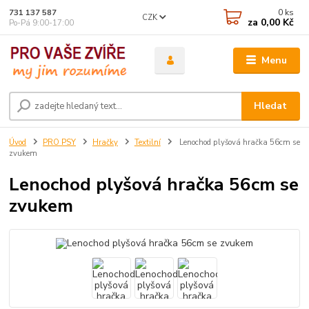
0
ks
731 137 587
CZK
za
0,00 Kč
Po-Pá 9:00-17:00
Menu
Hledat
Úvod
PRO PSY
Hračky
Textilní
Lenochod plyšová hračka 56cm se
zvukem
Lenochod plyšová hračka 56cm se
zvukem