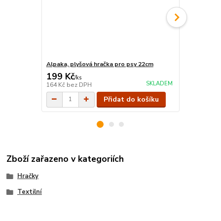
Alpaka, plyšová hračka pro psy 22cm
Plyšový jed
199 Kč
169 Kč
/
ks
/
ks
SKLADEM
164 Kč
bez DPH
140 Kč
bez 
Přidat do košíku
Zboží zařazeno v kategoriích
Hračky
Textilní