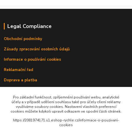
Legal Compliance
Obchodní podmínky
Zásady zpracování osobních údajů
Informace o používání cookies
Reklamační řad
Doprava a platba
Kontakty
Pro základní funkčnost, zpříjemnění používání webu, analytické
účely a v případě udělení souhlasu také pro účely cílení reklamy
využíváme soubory cookies. Nastavení vlastních preferencí
cookies můžete kdykoli upravit odkazem ve spodní části stránek.
https://2081974171.s1.eshop-rychle.cz/informace-o-pouzivani-
cookies