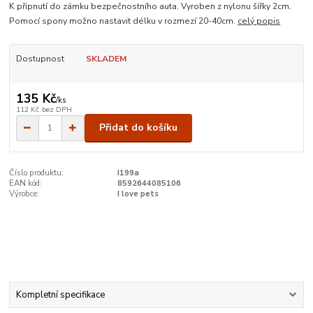
K připnutí do zámku bezpečnostního auta. Vyroben z nylonu šířky 2cm.
Pomocí spony možno nastavit délku v rozmezí 20-40cm.
celý popis
Dostupnost
SKLADEM
135 Kč
/
ks
112 Kč
bez DPH
Přidat do košíku
Číslo produktu:
I199a
EAN kód:
8592644085106
Výrobce:
I love pets
Kompletní specifikace