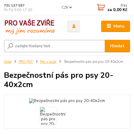
0
ks
731 137 587
CZK
za
0,00 Kč
Po-Pá 9:00-17:00
Menu
Hledat
Úvod
PRO PSY
Pes v autě
Bezpečnostní pás pro psy 20-40x2cm
Bezpečnostní pás pro psy 20-
40x2cm