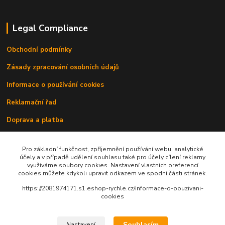
Legal Compliance
Obchodní podmínky
Zásady zpracování osobních údajů
Informace o používání cookies
Reklamační řad
Doprava a platba
Kontakty
Pro základní funkčnost, zpříjemnění používání webu, analytické
účely a v případě udělení souhlasu také pro účely cílení reklamy
využíváme soubory cookies. Nastavení vlastních preferencí
cookies můžete kdykoli upravit odkazem ve spodní části stránek.
https://2081974171.s1.eshop-rychle.cz/informace-o-pouzivani-
cookies
Upravit sběr cookies.
Souhlasím
Nastavení