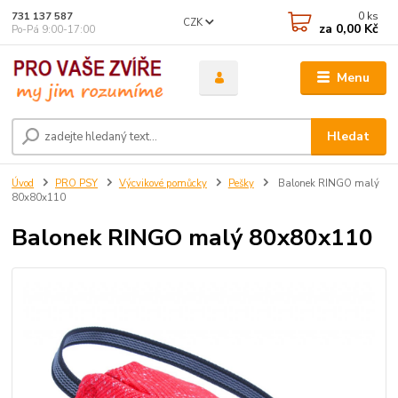
0
ks
731 137 587
CZK
za
0,00 Kč
Po-Pá 9:00-17:00
Menu
Hledat
Úvod
PRO PSY
Výcvikové pomůcky
Pešky
Balonek RINGO malý
80x80x110
Balonek RINGO malý 80x80x110