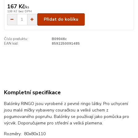
167 Kč
/
ks
138 Kč
bez DPH
Přidat do košíku
Číslo produktu:
B09046c
EAN kód:
8592250091485
Kompletní specifikace
Balónky RINGO jsou vyrobené z pevné ringo látky. Pro uchycení
jsou malé míčky vybaveny couračkou a velké uchem z
pogumovaného popruhu. Balónky se používají jako pomůcka pro
výcvik. Doporučujeme pro střední a velká plemena.
Rozměry: 80x80x110