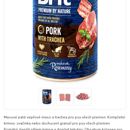
Masové paté vepřové maso a trachea pro psy všech plemen. Kompletní
krmivo, svačinka nebo dochucení granulí pro psy všech plemen.
Pomáhá zlepšit příjem krmiva a doplnit tekutiny. Obsahuje kolagen pro