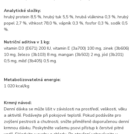
Analytické složky:
hrubý protein 8,5 %, hrubý tuk 5,5 %, hrubá vláknina 0,3 %, hrubý
popel 2,7 %, vlhkost 78,0 %, vápník 0,3 %, fosfor 0,3 %, sodík 0,5
%.
Nutriční aditiva v 1 kg:
vitamin D3 (E671) 200 IU, vitamin E (3a700) 100 mg, zinek (3b606)
10 mg, železo (3b103) 8 mg, mangan (3b502) 2 mg, jód (3b201)
0,5 mg, měď (3b405) 0,5 mg.
Metabolizovatelná energie:
1 020 kcal/kg
Krmný návod:
Denní dávka se může lišit v závislosti na prostředí, velikosti, věku
a aktivitě. Podávejte při pokojové teplotě. Pokud podáváte pro
zvýšení pestrosti a chutnosti, snižte přiměřeně doporučenou denní
krmnou dávku. Poskytněte vašemu psovi přístup k čerstvé pitné