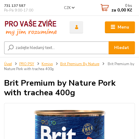
0
ks
731 137 587
CZK
za
0,00 Kč
Po-Pá 9:00-17:00
Menu
Hledat
Úvod
PRO PSY
Krmivo
Brit Premium By Nature
Brit Premium by
Nature Pork with trachea 400g
Brit Premium by Nature Pork
with trachea 400g