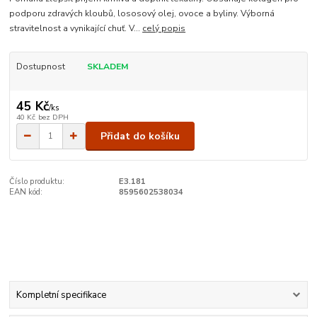
podporu zdravých kloubů, lososový olej, ovoce a byliny. Výborná
stravitelnost a vynikající chuť. V...
celý popis
Dostupnost
SKLADEM
45 Kč
/
ks
40 Kč
bez DPH
Přidat do košíku
Číslo produktu:
E3.181
EAN kód:
8595602538034
Kompletní specifikace