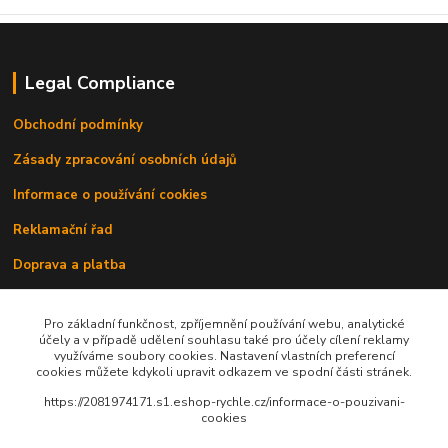
Legal Compliance
Obchodní podmínky
Zásady zpracování osobních údajů
Informace o používání cookies
Reklamační řad
Doprava a platba
Kontakty
Pro základní funkčnost, zpříjemnění používání webu, analytické
účely a v případě udělení souhlasu také pro účely cílení reklamy
využíváme soubory cookies. Nastavení vlastních preferencí
cookies můžete kdykoli upravit odkazem ve spodní části stránek.
https://2081974171.s1.eshop-rychle.cz/informace-o-pouzivani-
cookies