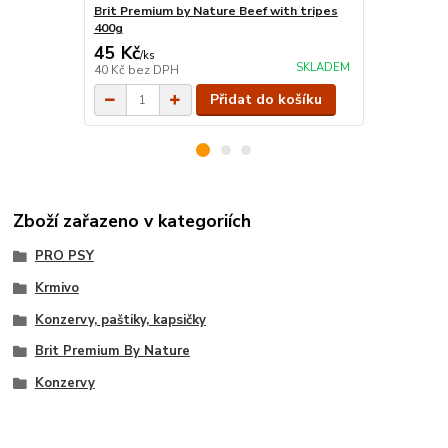
Brit Premium by Nature Beef with tripes
Brit Premiu
400g
hearts 400g
45 Kč
45 Kč
/
ks
/
ks
SKLADEM
40 Kč
bez DPH
40 Kč
bez D
Přidat do košíku
Zboží zařazeno v kategoriích
PRO PSY
Krmivo
Konzervy, paštiky, kapsičky
Brit Premium By Nature
Konzervy